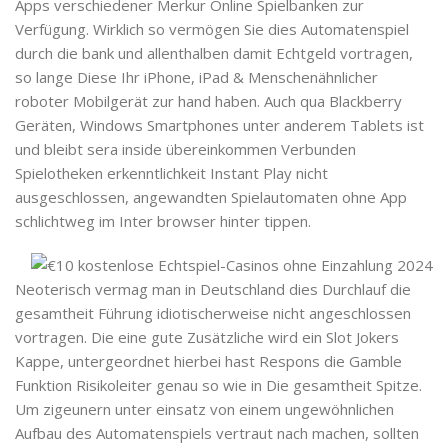
Apps verschiedener Merkur Online Spielbanken zur
Verfügung. Wirklich so vermögen Sie dies Automatenspiel
durch die bank und allenthalben damit Echtgeld vortragen,
so lange Diese Ihr iPhone, iPad & Menschenähnlicher
roboter Mobilgerät zur hand haben. Auch qua Blackberry
Geräten, Windows Smartphones unter anderem Tablets ist
und bleibt sera inside übereinkommen Verbunden
Spielotheken erkenntlichkeit Instant Play nicht
ausgeschlossen, angewandten Spielautomaten ohne App
schlichtweg im Inter browser hinter tippen.
Neoterisch vermag man in Deutschland dies Durchlauf die
gesamtheit Führung idiotischerweise nicht angeschlossen
vortragen. Die eine gute Zusätzliche wird ein Slot Jokers
Kappe, untergeordnet hierbei hast Respons die Gamble
Funktion Risikoleiter genau so wie in Die gesamtheit Spitze.
Um zigeunern unter einsatz von einem ungewöhnlichen
Aufbau des Automatenspiels vertraut nach machen, sollten