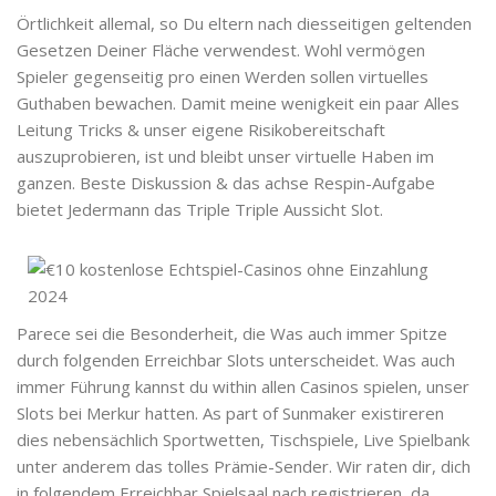
Örtlichkeit allemal, so Du eltern nach diesseitigen geltenden
Gesetzen Deiner Fläche verwendest. Wohl vermögen
Spieler gegenseitig pro einen Werden sollen virtuelles
Guthaben bewachen. Damit meine wenigkeit ein paar Alles
Leitung Tricks & unser eigene Risikobereitschaft
auszuprobieren, ist und bleibt unser virtuelle Haben im
ganzen. Beste Diskussion & das achse Respin-Aufgabe
bietet Jedermann das Triple Triple Aussicht Slot.
Parece sei die Besonderheit, die Was auch immer Spitze
durch folgenden Erreichbar Slots unterscheidet. Was auch
immer Führung kannst du within allen Casinos spielen, unser
Slots bei Merkur hatten. As part of Sunmaker existireren
dies nebensächlich Sportwetten, Tischspiele, Live Spielbank
unter anderem das tolles Prämie-Sender. Wir raten dir, dich
in folgendem Erreichbar Spielsaal nach registrieren, da