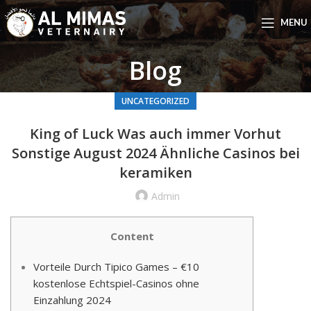
MENU
Blog
UNCATEGORIZED
King of Luck Was auch immer Vorhut
Sonstige August 2024 Ähnliche Casinos bei
keramiken
Admin
Content
Vorteile Durch Tipico Games – €10
kostenlose Echtspiel-Casinos ohne
Einzahlung 2024