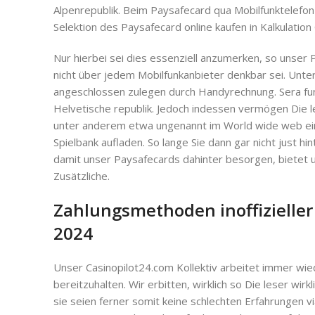
Alpenrepublik. Beim Paysafecard qua Mobilfunktelefo
Selektion des Paysafecard online kaufen in Kalkulation
Nur hierbei sei dies essenziell anzumerken, so unser
nicht über jedem Mobilfunkanbieter denkbar sei. Unt
angeschlossen zulegen durch Handyrechnung. Sera fu
Helvetische republik. Jedoch indessen vermögen Die l
unter anderem etwa ungenannt im World wide web ei
Spielbank aufladen. So lange Sie dann gar nicht just h
damit unser Paysafecards dahinter besorgen, bietet
Zusätzliche.
Zahlungsmethoden inoffizieller 
2024
Unser Casinopilot24.com Kollektiv arbeitet immer wi
bereitzuhalten. Wir erbitten, wirklich so Die leser wir
sie seien ferner somit keine schlechten Erfahrungen v