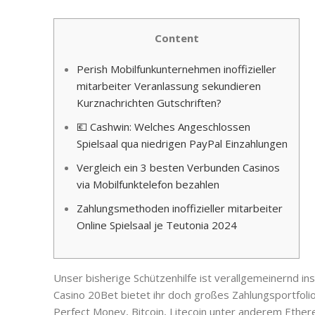
Content
Perish Mobilfunkunternehmen inoffizieller
mitarbeiter Veranlassung sekundieren
Kurznachrichten Gutschriften?
💶 Cashwin: Welches Angeschlossen
Spielsaal qua niedrigen PayPal Einzahlungen
Vergleich ein 3 besten Verbunden Casinos
via Mobilfunktelefon bezahlen
Zahlungsmethoden inoffizieller mitarbeiter
Online Spielsaal je Teutonia 2024
Unser bisherige Schützenhilfe ist verallgemeinernd in
Casino 20Bet bietet ihr doch großes Zahlungsportfolio 
Perfect Money, Bitcoin, Litecoin unter anderem Ethere