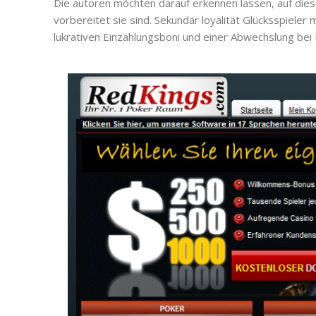
Die autoren möchten darauf erkennen lassen, auf dies
vorbereitet sie sind. Sekundär loyalität Glücksspieler
lukrativen Einzahlungsboni und einer Abwechslung bei 