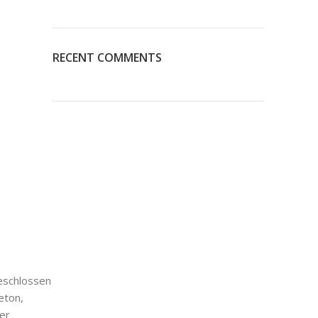
RECENT COMMENTS
geschlossen
eton,
er