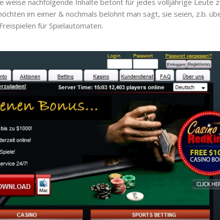
e weise nachfolgende Inhalte betont für jedes volljährige Leute 
 möchten im eimer & nochmals belohnt man sagt, sie seien, z.b. üb
Freispielen für Spielautomaten.