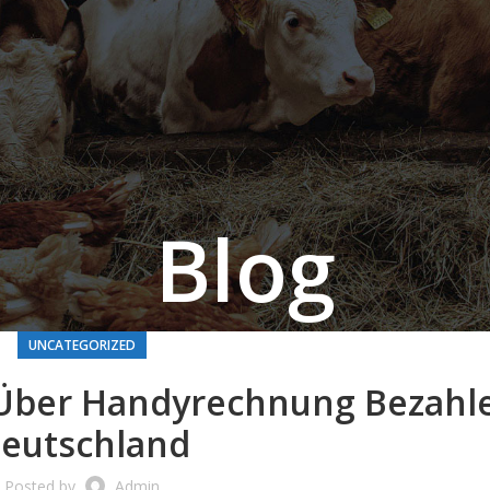
Blog
UNCATEGORIZED
Über Handyrechnung Bezahle
eutschland
Posted by
Admin