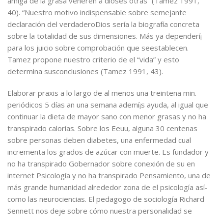
amiga de la grasa veneren a dioses otras” (Tamez 1991,
40). “Nuestro motivo indispensable sobre semejante
declaración del verdaderoDios serí­a la biografía concreta
sobre la totalidad de sus dimensiones. Más ya dependerí¡
para los juicio sobre comprobación que seestablecen.
Tamez propone nuestro criterio de el “vida” y esto
determina susconclusiones (Tamez 1991, 43).
Elaborar praxis a lo largo de al menos una treintena min.
periódicos 5 días an una semana ademí¡s ayuda, al igual que
continuar la dieta de mayor sano con menor grasas y no ha
transpirado calorías. Sobre los Eeuu, alguna 30 centenas
sobre personas deben diabetes, una enfermedad cual
incrementa los grados de azúcar con muerte. Es fundador y
no ha transpirado Gobernador sobre conexión de su en
internet Psicología y no ha transpirado Pensamiento, una de
más grande humanidad alrededor zona de el psicología así­
como las neurociencias. El pedagogo de sociología Richard
Sennett nos deje sobre cómo nuestra personalidad se