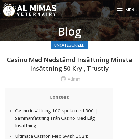
MENU
Blog
UNCATEGORIZED
Casino Med Nedstämd Insättning Minsta
Insättning 50 Kry!, Trustly
Admin
Content
Casino insättning 100 spela med 500 |
Sammanfattning Från Casino Med Låg
Insättning
Ultimata Casinon Med Swish 2024: