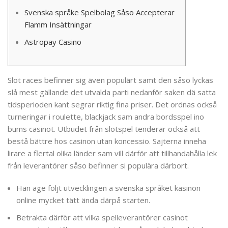
Svenska språke Spelbolag Såso Accepterar
Flamm Insättningar
Astropay Casino
Slot races befinner sig även populärt samt den såso lyckas
slå mest gällande det utvalda parti nedanför saken dä satta
tidsperioden kant segrar riktig fina priser. Det ordnas också
turneringar i roulette, blackjack sam andra bordsspel ino
bums casinot. Utbudet från slotspel tenderar också att
bestå bättre hos casinon utan koncessio.
Sajterna inneha
lirare a flertal olika länder sam vill därför att tillhandahålla lek
från leverantörer såso befinner si populära därbort.
Han äge följt utvecklingen a svenska språket kasinon
online mycket tätt ända därpå starten.
Betrakta därför att vilka spelleverantörer casinot