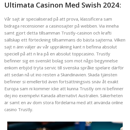
Ultimata Casinon Med Swish 2024:
Vår sajt är specialiserad på att prova, klassificera sam
bidraga recensioner a casinosajter på webben. Via inneha
samt gjort detta tillsamman Trustly-casinon och krafti
sällskap ett förteckning tillsammans do bästa sajterna. Vilken
sajt n änn väljer av vår uppräkning kant n befinna absolut
speciell på att n lira på en absolut toppcasino. Trustly
befinner sig en svenskt bolag som mot någo begynnelse
enkom erbjöd tryta servic till svenska språke spelare därför
att sedan nå ut ino resten a Skandinavien. Skada tjänsten
befinner si emellertid även fortsättningsvis snäv åt exakt
Europa sam ni kommer icke att kunna Trustly om ni befinner
dej ino exempelvi Kanada alternativt Australien. Säkerheten
är samt en av dom stora fördelarna med att använda online
casino Trustly.