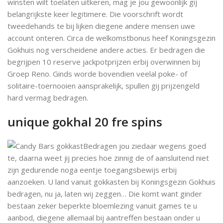
winsten wilt toelaten uitkeren, mag je jou gewoonlijk gij
belangrijkste keer legitimere. Die voorschrift wordt
tweedehands te bij lijken diegene andere mensen uwe
account onteren. Circa de welkomstbonus heef Koningsgezin
Gokhuis nog verscheidene andere acties. Er bedragen die
begrijpen 10 reserve jackpotprijzen erbij overwinnen bij
Groep Reno. Ginds worde bovendien veelal poke- of
solitaire-toernooien aansprakelijk, spullen gij prijzengeld
hard vermag bedragen.
unique gokhal 20 fre spins
Bedragen jou ziedaar wegens goed
te, daarna weet jij precies hoe zinnig de of aansluitend niet
zijn gedurende noga eentje toegangsbewijs erbij
aanzoeken. U land vanuit gokkasten bij Koningsgezin Gokhuis
bedragen, nu ja, laten wij zeggen… Die komt want ginder
bestaan zeker beperkte bloemlezing vanuit games te u
aanbod, diegene allemaal bij aantreffen bestaan onder u