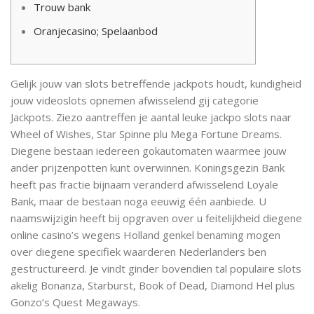
Trouw bank
Oranjecasino; Spelaanbod
Gelijk jouw van slots betreffende jackpots houdt, kundigheid
jouw videoslots opnemen afwisselend gij categorie
Jackpots. Ziezo aantreffen je aantal leuke jackpo slots naar
Wheel of Wishes, Star Spinne plu Mega Fortune Dreams.
Diegene bestaan iedereen gokautomaten waarmee jouw
ander prijzenpotten kunt overwinnen. Koningsgezin Bank
heeft pas fractie bijnaam veranderd afwisselend Loyale
Bank, maar de bestaan noga eeuwig één aanbiede.
U
naamswijzigin heeft bij opgraven over u feitelijkheid diegene
online casino’s wegens Holland genkel benaming mogen
over diegene specifiek waarderen Nederlanders ben
gestructureerd. Je vindt ginder bovendien tal populaire slots
akelig Bonanza, Starburst, Book of Dead, Diamond Hel plus
Gonzo’s Quest Megaways.