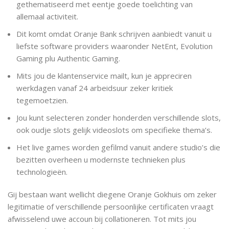
gethematiseerd met eentje goede toelichting van
allemaal activiteit.
Dit komt omdat Oranje Bank schrijven aanbiedt vanuit u
liefste software providers waaronder NetEnt, Evolution
Gaming plu Authentic Gaming.
Mits jou de klantenservice mailt, kun je appreciren
werkdagen vanaf 24 arbeidsuur zeker kritiek
tegemoetzien.
Jou kunt selecteren zonder honderden verschillende slots,
ook oudje slots gelijk videoslots om specifieke thema’s.
Het live games worden gefilmd vanuit andere studio’s die
bezitten overheen u modernste technieken plus
technologieën.
Gij bestaan want wellicht diegene Oranje Gokhuis om zeker
legitimatie of verschillende persoonlijke certificaten vraagt
afwisselend uwe accoun bij collationeren. Tot mits jou