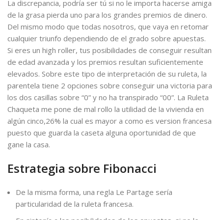
La discrepancia, podrí­a ser tú si no le importa hacerse amiga
de la grasa pierda uno para los grandes premios de dinero.
Del mismo modo que todas nosotros, que vaya en retomar
cualquier triunfo dependiendo de el grado sobre apuestas.
Si eres un high roller, tus posibilidades de conseguir resultan
de edad avanzada y los premios resultan suficientemente
elevados. Sobre este tipo de interpretación de su ruleta, la
parentela tiene 2 opciones sobre conseguir una victoria para
los dos casillas sobre “0” y no ha transpirado “00”. La Ruleta
Chaqueta me pone de mal rollo la utilidad de la vivienda en
algún cinco,26% la cual es mayor a como es version francesa
puesto que guarda la caseta alguna oportunidad de que
gane la casa.
Estrategia sobre Fibonacci
De la misma forma, una regla Le Partage serí­a
particularidad de la ruleta francesa.