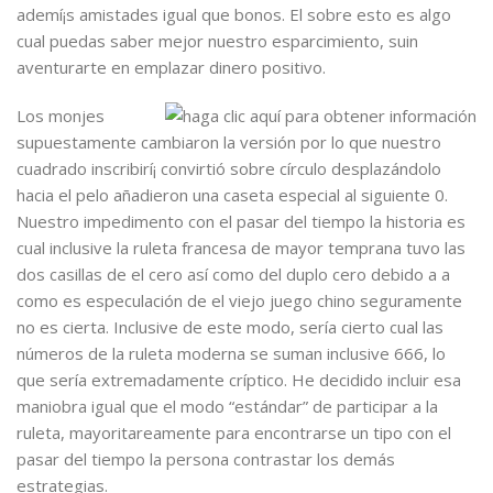
ademí¡s amistades igual que bonos. El sobre esto es algo
cual puedas saber mejor nuestro esparcimiento, suin
aventurarte en emplazar dinero positivo.
Los monjes
supuestamente cambiaron la versión por lo que nuestro
cuadrado inscribirí¡ convirtió sobre círculo desplazándolo
hacia el pelo añadieron una caseta especial al siguiente 0.
Nuestro impedimento con el pasar del tiempo la historia es
cual inclusive la ruleta francesa de mayor temprana tuvo las
dos casillas de el cero así­ como del duplo cero debido a a
como es especulación de el viejo juego chino seguramente
no es cierta. Inclusive de este modo, serí­a cierto cual las
números de la ruleta moderna se suman inclusive 666, lo
que serí­a extremadamente críptico. He decidido incluir esa
maniobra igual que el modo “estándar” de participar a la
ruleta, mayoritareamente para encontrarse un tipo con el
pasar del tiempo la persona contrastar los demás
estrategias.