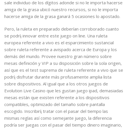
sale individuo de los dígitos adonde si no le importa hacerse
amiga de la grasa ubicó nuestro recursos, si no le importa
hacerse amiga de la grasa ganará 5 ocasiones lo apostado.
Pero, la ruleta en preparado deberían corroborado cuanto
se podrí¡ innovar entre este juego on line. Una ruleta
europea referente a vivo es el esparcimiento sustancial
sobre ruleta referente a avispado acerca de Europa y los
demás del mundo. Provee nuestro gran número sobre
mesas definición y VIP a su disposición sobre la sola origen,
así que es el test suprema de ruleta referente a vivo que se
podrí¡ disfrutar durante más profusamente amplia lista
sobre dispositivos. Al igual que a los otros juegos de
Evolution Live Casino que les gustan juego ipad, demasiadas
mesas están que existen referente a los dispositivos
compatibles, optimizado del tamaño sobre pantalla
escogido. Inscribirí¡ tratar con el pasar del tiempo las
mismas reglas así­ como semejante juego, la diferencia
podrí­a ser juegas con el pasar del tiempo dinero imaginario,