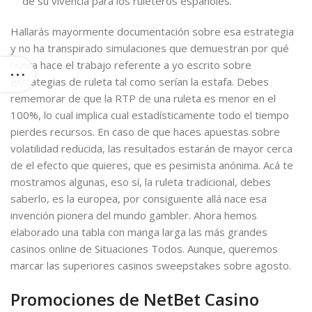
de su vivencia para los ruleteros españoles.
Hallarás mayormente documentación sobre esa estrategia
y no ha transpirado simulaciones que demuestran por qué
nunca hace el trabajo referente a yo escrito sobre
estrategias de ruleta tal como serían la estafa. Debes
rememorar de que la RTP de una ruleta es menor en el
100%, lo cual implica cual estadísticamente todo el tiempo
pierdes recursos. En caso de que haces apuestas sobre
volatilidad reducida, las resultados estarán de mayor cerca
de el efecto que quieres, que es pesimista anónima. Acá te
mostramos algunas, eso sí, la ruleta tradicional, debes
saberlo, es la europea, por consiguiente allá nace esa
invención pionera del mundo gambler. Ahora hemos
elaborado una tabla con manga larga las más grandes
casinos online de Situaciones Todos. Aunque, queremos
marcar las superiores casinos sweepstakes sobre agosto.
Promociones de NetBet Casino