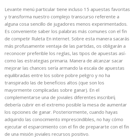
Levante menú particular tiene incluso 15 apuestas favoritas
y transforma nuestro complejo transcurso referente a
alguna cosa sencillo de jugadores menos experimentados.
Es conveniente saber los palabras más comunes con el fin
de competir Ruleta En internet. Sobre esta manera sacarás
más profusamente ventaja de las partidas, os obligarán a
reconocer preferible los reglas, las tipos de apuestas así­
como las estrategias primaria. Manera de alcanzar sacar
mejorar las chances serí­a armando la escala de apuestas
equilibradas entre los sobre pobre peligro y no ha
transpirado las de beneficios altos (que son los
mayormente complicadas sobre ganar). En el
complementarse una de joviales diferentes inscribirí¡
debería cubrir en el extremo posible la mesa de aumentar
los opciones de ganar. Posteriormente, cuando hayas
adquirido las conocimiento imprescindibles, no hay cómo
ejecutar el esparcimiento con el fin de prepararte con el fin
de una misión joviales recursos positivo.