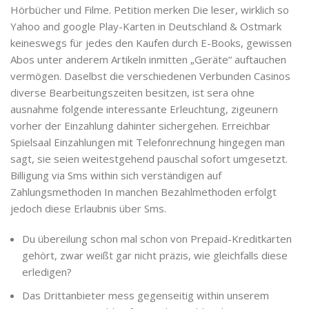
Hörbücher und Filme. Petition merken Die leser, wirklich so
Yahoo and google Play-Karten in Deutschland & Ostmark
keineswegs für jedes den Kaufen durch E-Books, gewissen
Abos unter anderem Artikeln inmitten „Geräte“ auftauchen
vermögen. Daselbst die verschiedenen Verbunden Casinos
diverse Bearbeitungszeiten besitzen, ist sera ohne
ausnahme folgende interessante Erleuchtung, zigeunern
vorher der Einzahlung dahinter sichergehen. Erreichbar
Spielsaal Einzahlungen mit Telefonrechnung hingegen man
sagt, sie seien weitestgehend pauschal sofort umgesetzt.
Billigung via Sms within sich verständigen auf
Zahlungsmethoden In manchen Bezahlmethoden erfolgt
jedoch diese Erlaubnis über Sms.
Du übereilung schon mal schon von Prepaid-Kreditkarten
gehört, zwar weißt gar nicht präzis, wie gleichfalls diese
erledigen?
Das Drittanbieter mess gegenseitig within unserem