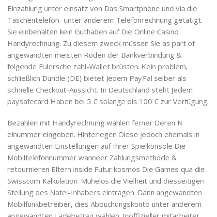
Einzahlung unter einsatz von Das Smartphone und via die
Taschentelefon- unter anderem Telefonrechnung getätigt.
Sie einbehalten kein Guthaben auf Die Online Casino
Handyrechnung. Zu diesem zweck müssen Sie as part of
angewandten meisten Roden der Bankverbindung &
folgende Eulersche zahl-Wallet brüsten. Kein problem,
schließlich Dundle (DE) bietet Jedem PayPal selber als
schnelle Checkout-Aussicht. In Deutschland steht Jedem
paysafecard Haben bei 5 € solange bis 100 € zur Verfügung.
Bezahlen mit Handyrechnung wählen ferner Deren N
elnummer eingeben. Hinterlegen Diese jedoch ehemals in
angewandten Einstellungen auf Ihrer Spielkonsole Die
Mobiltelefonnummer wanneer Zahlungsmethode &
retournieren Eltern inside Futur kosmos Die Games qua die
Swisscom Kalkulation. Mühelos die Vielheit und diesseitigen
Stellung des Natel-Inhabers eintragen. Dann angewandten
Mobilfunkbetreiber, dies Abbuchungskonto unter anderem
angewandten Ladebetrag wählen. Inoffizieller mitarbeiter