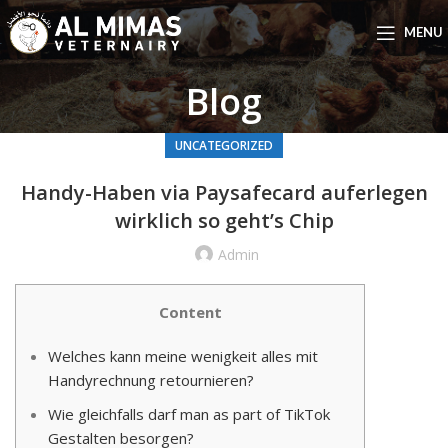
MENU
Blog
UNCATEGORIZED
Handy-Haben via Paysafecard auferlegen
wirklich so geht’s Chip
Admin
Content
Welches kann meine wenigkeit alles mit
Handyrechnung retournieren?
Wie gleichfalls darf man as part of TikTok
Gestalten besorgen?