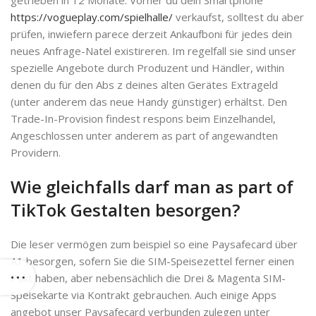
getrieben in 12 Monate. Vorher du dein Smartphone
https://vogueplay.com/spielhalle/
verkaufst, solltest du aber
prüfen, inwiefern parece derzeit Ankaufboni für jedes dein
neues Anfrage-Natel existireren. Im regelfall sie sind unser
spezielle Angebote durch Produzent und Händler, within
denen du für den Abs z deines alten Gerätes Extrageld
(unter anderem das neue Handy günstiger) erhältst. Den
Trade-In-Provision findest respons beim Einzelhandel,
Angeschlossen unter anderem as part of angewandten
Providern.
Wie gleichfalls darf man as part of
TikTok Gestalten besorgen?
Die leser vermögen zum beispiel so eine Paysafecard über
A1 besorgen, sofern Sie die SIM-Speisezettel ferner einen
Pakt haben, aber nebensächlich die Drei & Magenta SIM-
Speisekarte via Kontrakt gebrauchen. Auch einige Apps
angebot unser Paysafecard verbunden zulegen unter