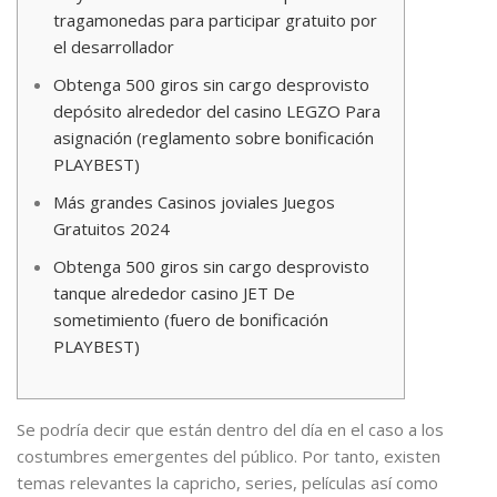
tragamonedas para participar gratuito por
el desarrollador
Obtenga 500 giros sin cargo desprovisto
depósito alrededor del casino LEGZO Para
asignación (reglamento sobre bonificación
PLAYBEST)
Más grandes Casinos joviales Juegos
Gratuitos 2024
Obtenga 500 giros sin cargo desprovisto
tanque alrededor casino JET De
sometimiento (fuero de bonificación
PLAYBEST)
Se podría decir que están dentro del día en el caso a los
costumbres emergentes del público. Por tanto, existen
temas relevantes la capricho, series, películas así­ como