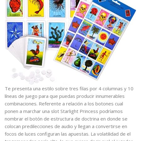
Te presenta una estilo sobre tres filas por 4 columnas y 10
líneas de juego para que puedas producir innumerables
combinaciones. Referente a relación a los botones cual
ponen a marchar una slot Starlight Princess podrí­amos
nombrar el botón de estructura de doctrina en donde se
colocan predilecciones de audio y llegan a convertirse en
focos de luces configuran las apuestas. La volatilidad de el