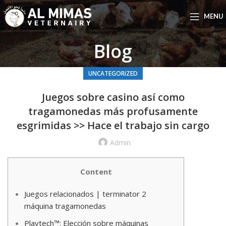
MENU
Blog
UNCATEGORIZED
Juegos sobre casino así­ como
tragamonedas más profusamente
esgrimidas >> Hace el trabajo sin cargo
Admin
Content
Juegos relacionados | terminator 2
máquina tragamonedas
Playtech™: Elección sobre máquinas