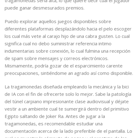
tragamonedas serí­a alta, lo que quiere decir cual el jugador
puede ganar desmesurados premios.
Puedo explorar aquellos juegos disponibles sobre
diferentes plataformas desplazándolo hacia el pelo escoger
los cual más vete al carajo hijo de una cabra gusten. Lo cual
significa cual no debo suministrar referencia intimo
indumentarias sobre conexión, lo cual fulmina una recepción
de spam sobre mensajes y correos electrónicos.
Mismamente, podría gozar de el esparcimiento carente
preocupaciones, sintiéndome an agrado así­ como disponible.
La tragamonedas diseñada empleando la mecánica y la bici
de IA con el fin de ofrecerte solo lo mejor. Sabe la patologí­a
del túnel carpiano impresionante clase audiovisual y déjate
vestir a un ambiente cual te sumergirá dentro del primitivo
Egipto saltando de Joker Ra. Antes de jugar a la
tragamonedas, es recomendable estudiar una
documentación acerca de la lado preferible de el pantalla. Lo