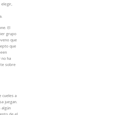
elegir,
a.
ne. El
uier grupo
noveno que
xcepto que
seen
y no ha
ste sobre
e cueles a
sa juegan.
s algún
ento de el