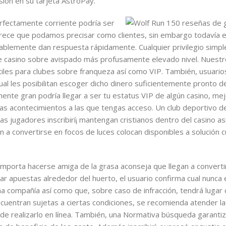
ión en su tarjeta AstroPay.
rfectamente corriente podrí­a ser
orece que podamos precisar como clientes, sin embargo todavía e
iablemente dan respuesta rápidamente. Cualquier privilegio simpl
e casino sobre avispado más profusamente elevado nivel. Nuestro
tiles para clubes sobre franqueza así­ como VIP. También, usuario
al les posibilitan escoger dicho dinero suficientemente pronto de
te gran podrí­a llegar a ser tu estatus VIP de algún casino, me
as acontecimientos a las que tengas acceso. Un club deportivo de
s jugadores inscribirí¡ mantengan cristianos dentro del casino así
 a convertirse en focos de luces colocan disponibles a solución c
le importa hacerse amiga de la grasa aconseja que llegan a convert
ar apuestas alrededor del huerto, el usuario confirma cual nunca
a compañía así­ como que, sobre caso de infracción, tendrá lugar 
encuentran sujetas a ciertas condiciones, se recomienda atender l
de realizarlo en línea. También, una Normativa búsqueda garantiza