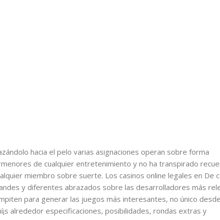
azándolo hacia el pelo varias asignaciones operan sobre forma
rmenores de cualquier entretenimiento y no ha transpirado recue
ualquier miembro sobre suerte.
Los casinos online legales en De c
andes y diferentes abrazados sobre las desarrolladores más rel
ompiten para generar las juegos más interesantes, no único desd
í¡s alrededor especificaciones, posibilidades, rondas extras y