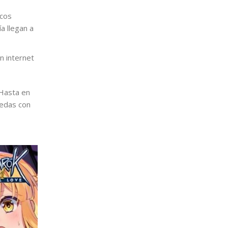
icos
a llegan a
n internet
 Hasta en
nedas con