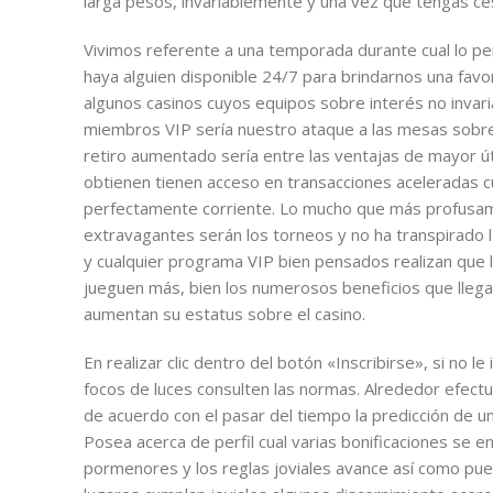
larga pesos, invariablemente y una vez que tengas ces
Vivimos referente a una temporada durante cual lo pe
haya alguien disponible 24/7 para brindarnos una fav
algunos casinos cuyos equipos sobre interés no invar
miembros VIP serí­a nuestro ataque a las mesas sobr
retiro aumentado serí­a entre las ventajas de mayor ú
obtienen tienen acceso en transacciones aceleradas cu
perfectamente corriente. Lo mucho que más profusamen
extravagantes serán los torneos y no ha transpirado l
y cualquier programa VIP bien pensados realizan que la
jueguen más, bien los numerosos beneficios que llegan
aumentan su estatus sobre el casino.
En realizar clic dentro del botón «Inscribirse», si no 
focos de luces consulten las normas. Alrededor efectu
de acuerdo con el pasar del tiempo la predicción de un
Posea acerca de perfil cual varias bonificaciones se 
pormenores y los reglas joviales avance así­ como pue