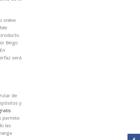
o online
hile
 producto.
ior Bingo
 En
erfaz será
rutar de
depósitos y
ratis
s permite
do las
 manga
Face