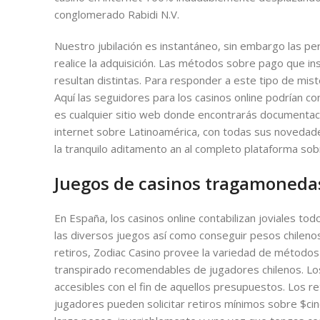
conglomerado Rabidi N.V.
Nuestro jubilación es instantáneo, sin embargo las per
realice la adquisición. Las métodos sobre pago que ins
resultan distintas. Para responder a este tipo de mis
Aquí las seguidores para los casinos online podrían co
es cualquier sitio web donde encontrarás documentaci
internet sobre Latinoamérica, con todas sus novedade
la tranquilo aditamento an al completo plataforma sob
Juegos de casinos tragamonedas
En España, los casinos online contabilizan joviales t
las diversos juegos así­ como conseguir pesos chilenos
retiros, Zodiac Casino provee la variedad de métodos
transpirado recomendables de jugadores chilenos. Lo
accesibles con el fin de aquellos presupuestos. Los ret
jugadores pueden solicitar retiros mínimos sobre $ci