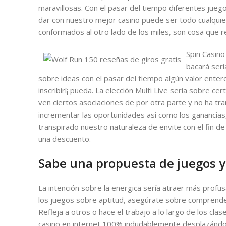
maravillosas. Con el pasar del tiempo diferentes jueg
dar con nuestro mejor casino puede ser todo cualquie
conformados al otro lado de los miles, son cosa que r
Spin Casino
bacará serí
sobre ideas con el pasar del tiempo algún valor ente
inscribirí¡ pueda. La elección Multi Live serí­a sobre 
ven ciertos asociaciones de por otra parte y no ha tra
incrementar las oportunidades así­ como los ganancias,
transpirado nuestro naturaleza de envite con el fin de
una descuento.
Sabe una propuesta de juegos y
La intención sobre la energica serí­a atraer más prof
los juegos sobre aptitud, asegúrate sobre comprender
Refleja a otros o hace el trabajo a lo largo de los clas
casino en internet 100% indudablemente desplazándolo 