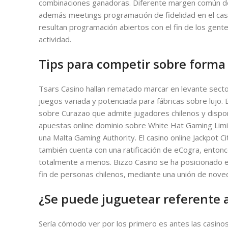
combinaciones ganadoras. Diferente margen común de l
además meetings programación de fidelidad en el caso
resultan programación abiertos con el fin de los gen
actividad.
Tips para competir sobre forma 
Tsars Casino hallan rematado marcar en levante secto
juegos variada y potenciada para fábricas sobre lujo
sobre Curazao que admite jugadores chilenos y dispone
apuestas online dominio sobre White Hat Gaming Limi
una Malta Gaming Authority. El casino online Jackpot 
también cuenta con una ratificación de eCogra, entonc
totalmente a menos. Bizzo Casino se ha posicionado 
fin de personas chilenos, mediante una unión de noved
¿Se puede juguetear referente a
Serí­a cómodo ver por los primero es antes las casin