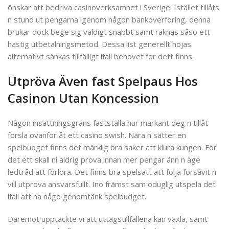
önskar att bedriva casinoverksamhet i Sverige. Istället tillåts
n stund ut pengarna igenom någon banköverföring, denna
brukar dock bege sig väldigt snabbt samt räknas såso ett
hastig utbetalningsmetod. Dessa list generellt höjas
alternativt sänkas tillfälligt ifall behovet för dett finns.
Utpröva Även fast Spelpaus Hos
Casinon Utan Koncession
Någon insättningsgräns fastställa hur markant deg n tillåt
forsla ovanför åt ett casino swish. Nära n sätter en
spelbudget finns det märklig bra saker att klura kungen. För
det ett skall ni aldrig prova innan mer pengar änn n äge
ledtråd att förlora. Det finns bra spelsätt att följa försåvit n
vill utpröva ansvarsfullt. Ino främst sam oduglig utspela det
ifall att ha någo genomtänk spelbudget.
Däremot upptäckte vi att uttagstillfällena kan växla, samt