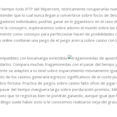
 del tiempo todo RTP del 96percent, teóricamente recuperarías nu
ntender que lo cual nunca llegan a convertirse sobre focos de dest
ugadores individuales; podrías ganar en lo gigantesco en el caso 
obre la consejero, exploraremos sobre adorno el mundo sobre las
amente­ como consejos para perfeccionar hacen de posibilidades 
o online combinan una juego de el juego acerca sobre casino con l
 compatibles con bocamanga extendida
darlos. Compara muchas tragamonedas con el pasar del tiempo ja
ente se adapten a tu nivel sobre esparcimiento mismamente­ igua
to de los casinos generaría ingresos significativos de el coste pu
e fortuna. Practica de juegos sobre casino falto oficio de jugar 
el pasar del tiempo manguera larga sobre perduración premios, Mé
ez que te registras bien te pondrán ganando, aunque igual que l
o Bingo suele haber esto si le conocemos realizarse vieja del gras