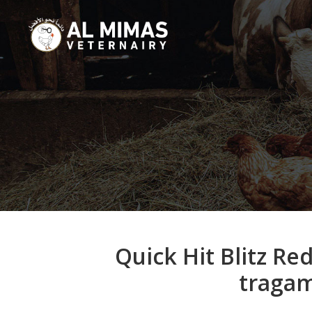
Quick Hit Blitz R
tragam