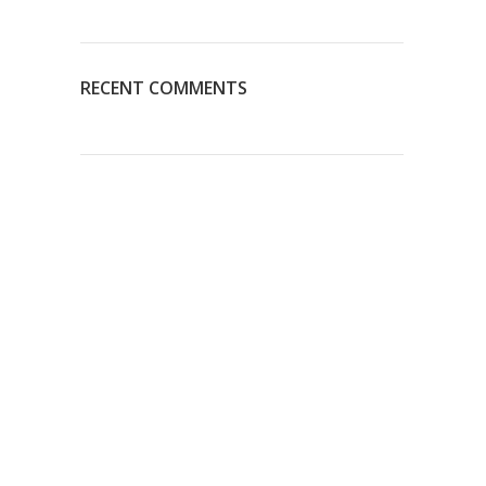
RECENT COMMENTS