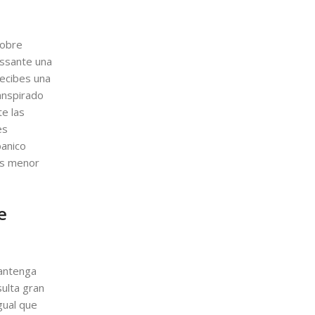
sobre
assante una
recibes una
ranspirado
e las
es
banico
as menor
e
mantenga
ulta gran
gual que