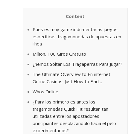
Content
Pues es muy game indumentarias juegos
específicas: tragamonedas de apuestas en
línea
Million, 100 Giros Gratuito
¿hemos Soltar Los Tragaperras Para Jugar?
The Ultimate Overview to En internet
Online Casinos: Just How to Find…
Whos Online
¿Para los primero es antes los
tragamonedas Quick Hit resultan tan
utilizadas entre los apostadores
principiantes desplazándolo hacia el pelo
experimentados?