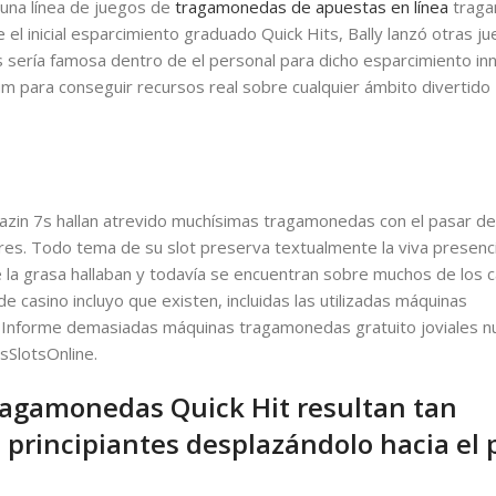
 una línea de juegos de
tragamonedas de apuestas en línea
trag
 el inicial esparcimiento graduado Quick Hits, Bally lanzó otras j
 serí­a famosa dentro de el personal para dicho esparcimiento i
m para conseguir recursos real sobre cualquier ámbito divertido
 Blazin 7s hallan atrevido muchísimas tragamonedas con el pasar d
res. Todo tema de su slot preserva textualmente la viva presenc
 la grasa hallaban y todavía se encuentran sobre muchos de los 
 casino incluyo que existen, incluidas las utilizadas máquinas
. Informe demasiadas máquinas tragamonedas gratuito joviales n
sSlotsOnline.
tragamonedas Quick Hit resultan tan
s principiantes desplazándolo hacia el 