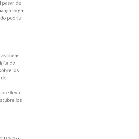
l pasar de
manga larga
do podrí­a
ras líneas
í¡ fundó
sobre los
 del
mpre lleva
scubre los
 con manga