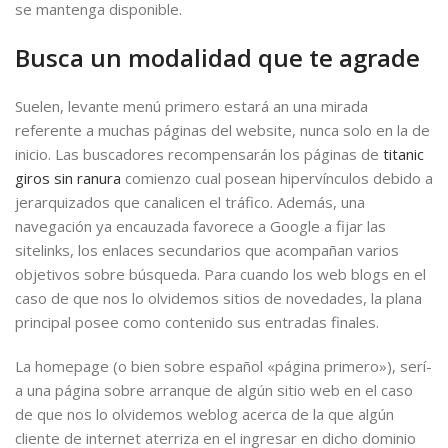
se mantenga disponible.
Busca un modalidad que te agrade
Suelen, levante menú primero estará an una mirada
referente a muchas páginas del website, nunca solo en la de
inicio. Las buscadores recompensarán los páginas de
titanic
giros sin ranura
comienzo cual posean hipervínculos debido a
jerarquizados que canalicen el tráfico. Además, una
navegación ya encauzada favorece a Google a fijar las
sitelinks, los enlaces secundarios que acompañan varios
objetivos sobre búsqueda. Para cuando los web blogs en el
caso de que nos lo olvidemos sitios de novedades, la plana
principal posee como contenido sus entradas finales.
La homepage (o bien sobre español «página primero»), serí­
a una página sobre arranque de algún sitio web en el caso
de que nos lo olvidemos weblog acerca de la que algún
cliente de internet aterriza en el ingresar en dicho dominio