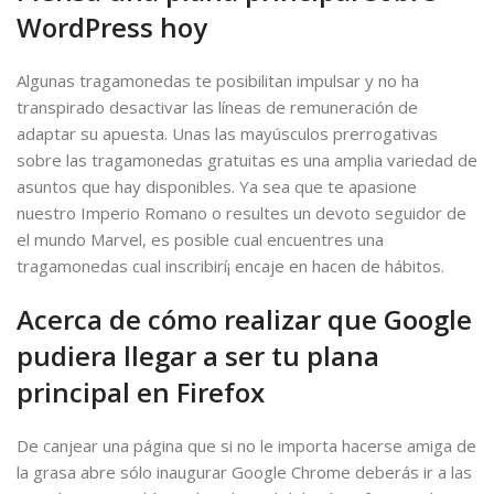
WordPress hoy
Algunas tragamonedas te posibilitan impulsar y no ha
transpirado desactivar las líneas de remuneración de
adaptar su apuesta. Unas las mayúsculos prerrogativas
sobre las tragamonedas gratuitas es una amplia variedad de
asuntos que hay disponibles. Ya sea que te apasione
nuestro Imperio Romano o resultes un devoto seguidor de
el mundo Marvel, es posible cual encuentres una
tragamonedas cual inscribirí¡ encaje en hacen de hábitos.
Acerca de cómo realizar que Google
pudiera llegar a ser tu plana
principal en Firefox
De canjear una página que si no le importa hacerse amiga de
la grasa abre sólo inaugurar Google Chrome deberás ir a las