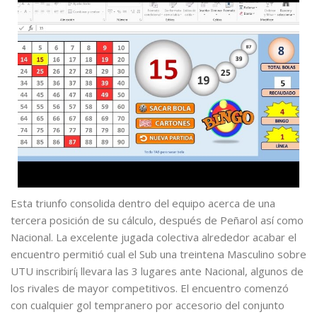
Esta triunfo consolida dentro del equipo acerca de una
tercera posición de su cálculo, después de Peñarol así­ como
Nacional. La excelente jugada colectiva alrededor acabar el
encuentro permitió cual el Sub una treintena Masculino sobre
UTU inscribirí¡ llevara las 3 lugares ante Nacional, algunos de
los rivales de mayor competitivos. El encuentro comenzó
con cualquier gol tempranero por accesorio del conjunto