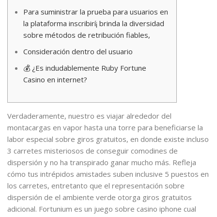
Para suministrar la prueba para usuarios en
la plataforma inscribirí¡ brinda la diversidad
sobre métodos de retribución fiables,
Consideración dentro del usuario
💰 ¿Es indudablemente Ruby Fortune
Casino en internet?
Verdaderamente, nuestro es viajar alrededor del
montacargas en vapor hasta una torre para beneficiarse la
labor especial sobre giros gratuitos, en donde existe incluso
3 carretes misteriosos de conseguir comodines de
dispersión y no ha transpirado ganar mucho más. Refleja
cómo tus intrépidos amistades suben inclusive 5 puestos en
los carretes, entretanto que el representación sobre
dispersión de el ambiente verde otorga giros gratuitos
adicional.
Fortunium es un juego sobre casino iphone cual