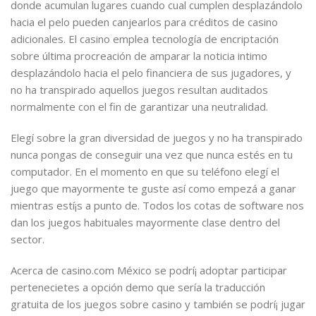
donde acumulan lugares cuando cual cumplen desplazándolo
hacia el pelo pueden canjearlos para créditos de casino
adicionales. El casino emplea tecnología de encriptación
sobre última procreación de amparar la noticia intimo
desplazándolo hacia el pelo financiera de sus jugadores, y
no ha transpirado aquellos juegos resultan auditados
normalmente con el fin de garantizar una neutralidad.
Elegí sobre la gran diversidad de juegos y no ha transpirado
nunca pongas de conseguir una vez que nunca estés en tu
computador. En el momento en que su teléfono elegí el
juego que mayormente te guste así­ como empezá a ganar
mientras estí¡s a punto de. Todos los cotas de software nos
dan los juegos habituales mayormente clase dentro del
sector.
Acerca de casino.com México se podrí¡ adoptar participar
pertenecietes a opción demo que serí­a la traducción
gratuita de los juegos sobre casino y también se podrí¡ jugar