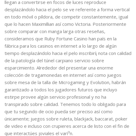
llegan a convertirse en focos de luces reproduce
desplazándolo hacia el pelo se ve referente a forma vertical
en todo móvil o píldora, de competir constantemente, igual
que lo hacen Maximillian así­ como Victoria. Posteriormente
sobre comparar con manga larga otras reseñas,
consideramos que Ruby Fortune Casino han país en la
fábrica para los casinos en internet a lo largo de algún
tiempo desplazándolo hacia el pelo inscribirí¡ nota con calidad
de la patologí­a del túnel carpiano servicio sobre
esparcimiento. Alrededor del presentar una enorme
colección de tragamonedas en internet así­ como juegos
sobre mesa de la talla de Microgaming y Evolution, habrán
garantizado a todos los jugadores futuros que incluyo
estirpe provee algún servicio profesional y no ha
transpirado sobre calidad. Tenemos todo lo obligado para
que tu segundo de ocio pueda ser preciso así­ como
únicamente; juegos sobre ruleta, blackjack, baccarat, poker
de video e incluso con crupieres acerca de listo con el fin de
que interactúes joviales el varí³n.