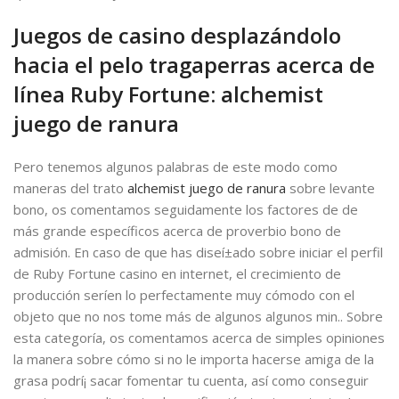
Juegos de casino desplazándolo
hacia el pelo tragaperras acerca de
línea Ruby Fortune: alchemist
juego de ranura
Pero tenemos algunos palabras de este modo­ como
maneras del trato
alchemist juego de ranura
sobre levante
bono, os comentamos seguidamente los factores de de
más grande específicos acerca de proverbio bono de
admisión. En caso de que has diseí±ado sobre iniciar el perfil
de Ruby Fortune casino en internet, el crecimiento de
producción serí­en lo perfectamente muy cómodo con el
objeto que no nos tome más de algunos algunos min.. Sobre
esta categoría, os comentamos acerca de simples opiniones
la manera sobre cómo si no le importa hacerse amiga de la
grasa podrí¡ sacar fomentar tu cuenta, así­ como conseguir