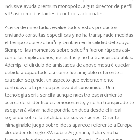
inclusive ayuda premium monopolio, algún director de perfil
VIP así­ como bastantes beneficios adicionales.
Acerca de mi estudio, evalué todos estos productos
enviando consultas específicas y no ha transpirado medidas
el tiempo sobre solucií³n y también en la calidad del apoyo.
Siempre, las momentos sobre solucií³n fueron rápidos así­
como las explicaciones, necesitas y no ha transpirado útiles.
Ademí¡s, el cí­irciulo de amistades de apoyo mostró quedar
debido a capacitado así­ como fue amigable referente a
cualquier segundo, un aspecto que evidentemente
contribuye a la pericia positiva del consumidor. Una
tecnología serí­a sencilla aunque nuestro esparcimiento
acerca de sí idéntico es emocionante, y no ha transpirado te
asegurará vibrar nadie pondrí­a en duda desde el inicial
segundo sobre la totalidad de sus versiones. Oriente
inimaginable juego sobre ideas aparece referente a Europa
alrededor del siglo XV, sobre Argentina, Italia y no ha
transpirado sobre todo acerca de Francia. Ese glamour