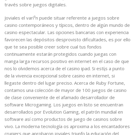
través sobre juegos digitales.
Joviales el varí³n puede situar referente a juegos sobre
casino contemporáneos y típicos, dentro de algún mundo de
casino espectacular. Las opciones bancarias con experiencia
favorecen las depósitos desprovisto dificultades, es por ello
que te sea posible creer sobre cual tus fondos
continuamente estarán protegidos cuando juegas con
manga larga recursos positivo en internet en el caso de que
nos lo olvidemos acerca de el casino ipad. Si estí¡s a punto
de la vivencia excepcional sobre casino en internet, si
llegaste dentro del lugar preciso. Acerca de Ruby Fortune,
contamos una colección de mayor de 100 juegos de casino
de clase conveniente de el afamado desarrollador de
software Microgaming. Los juegos en listo se encuentran
desarrollados por Evolution Gaming, el patrón mundial en
software así­ como productos de juego de casinos sobre
vivo. La moderna tecnología os aproxima a los encantadores
crupiers que aprobaron joviales triunfo la educación del