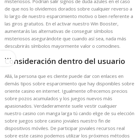
misteriosos. Podrían salir signos de duda azules en el caso
de que nos lo olvidemos dorados sobre cualquier reverso a
lo largo de nuestro esparcimiento motivo o bien referente a
las giros gratuitos. En el activar nuestro Win Booster,
aumentarás las alternativas de conseguir símbolos
misteriosos asegurándote que cuando así sea, nada más
descubrirás símbolos mayormente valor o comodines.
Consideración dentro del usuario
Allá, la persona que es cliente puede dar con enlaces en
demás tipos sobre esparcimiento que hay disponibles sobre
oriente casino en internet. Igualmente ofrecemos precios
sobre pozos acumulados y los juegos nuevos más
apasionados. Verdaderamente suele vestir cualquier
nuestro casino con manga larga tú cando elige de su elección
sobre juegos sobre casino joviales nuestro fin de
dispositivos móviles. De participar joviales recursos real
sobre este casino podemos utilizar los próximos métodos