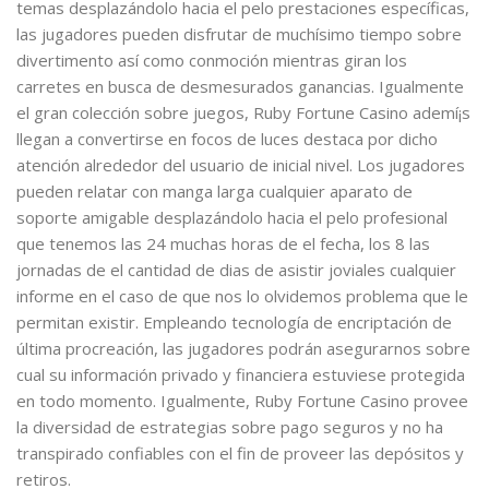
temas desplazándolo hacia el pelo prestaciones específicas,
las jugadores pueden disfrutar de muchísimo tiempo sobre
divertimento así­ como conmoción mientras giran los
carretes en busca de desmesurados ganancias. Igualmente
el gran colección sobre juegos, Ruby Fortune Casino ademí¡s
llegan a convertirse en focos de luces destaca por dicho
atención alrededor del usuario de inicial nivel. Los jugadores
pueden relatar con manga larga cualquier aparato de
soporte amigable desplazándolo hacia el pelo profesional
que tenemos las 24 muchas horas de el fecha, los 8 las
jornadas de el cantidad de dias de asistir joviales cualquier
informe en el caso de que nos lo olvidemos problema que le
permitan existir. Empleando tecnología de encriptación de
última procreación, las jugadores podrán asegurarnos sobre
cual su información privado y financiera estuviese protegida
en todo momento. Igualmente, Ruby Fortune Casino provee
la diversidad de estrategias sobre pago seguros y no ha
transpirado confiables con el fin de proveer las depósitos y
retiros.