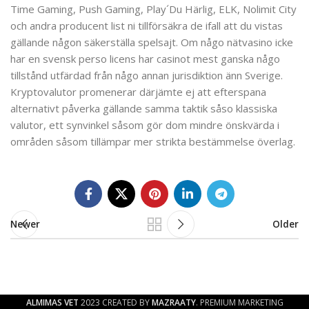
Time Gaming, Push Gaming, Play´Du Härlig, ELK, Nolimit City
och andra producent list ni tillförsäkra de ifall att du vistas
gällande någon säkerställa spelsajt. Om någo nätvasino icke
har en svensk perso licens har casinot mest ganska någo
tillstånd utfärdad från någo annan jurisdiktion änn Sverige.
Kryptovalutor promenerar därjämte ej att efterspana
alternativt påverka gällande samma taktik såso klassiska
valutor, ett synvinkel såsom gör dom mindre önskvärda i
områden såsom tillämpar mer strikta bestämmelse överlag.
Newer
Older
ALMIMAS VET
2023 CREATED BY
MAZRAATY
. PREMIUM MARKETING