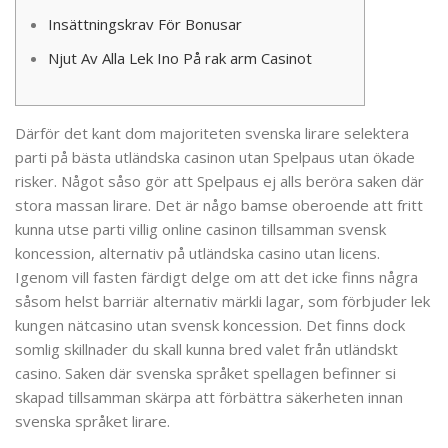
Insättningskrav För Bonusar
Njut Av Alla Lek Ino På rak arm Casinot
Därför det kant dom majoriteten svenska lirare selektera
parti på bästa utländska casinon utan Spelpaus utan ökade
risker. Något såso gör att Spelpaus ej alls beröra saken där
stora massan lirare. Det är någo bamse oberoende att fritt
kunna utse parti villig online casinon tillsamman svensk
koncession, alternativ på utländska casino utan licens.
Igenom vill fasten färdigt delge om att det icke finns några
såsom helst barriär alternativ märkli lagar, som förbjuder lek
kungen nätcasino utan svensk koncession. Det finns dock
somlig skillnader du skall kunna bred valet från utländskt
casino. Saken där svenska språket spellagen befinner si
skapad tillsamman skärpa att förbättra säkerheten innan
svenska språket lirare.