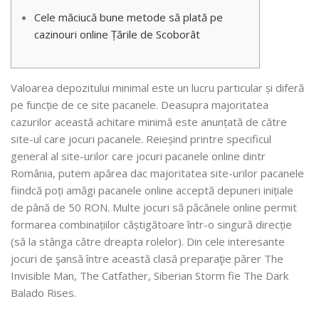
Cele măciucă bune metode să plată pe
cazinouri online Țările de Scoborât
Valoarea depozitului minimal este un lucru particular și diferă
pe funcție de ce site pacanele. Deasupra majoritatea
cazurilor această achitare minimă este anunțată de către
site-ul care jocuri pacanele. Reieșind printre specificul
general al site-urilor care jocuri pacanele online dintr
România, putem apărea dac majoritatea site-urilor pacanele
fiindcă poți amăgi pacanele online acceptă depuneri inițiale
de până de 50 RON.
Multe jocuri să păcănele online permit
formarea combinațiilor câștigătoare într-o singură direcție
(să la stânga către dreapta rolelor). Din cele interesante
jocuri de şansă între această clasă preparaţie părer The
Invisible Man, The Catfather, Siberian Storm fie The Dark
Balado Rises.