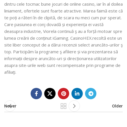
dintru cele tocmac bune jocuri de online casino, iar în al doilea
liniament, ofertele sunt foarte atractive. Marea faimă este că
te poți a răteri în de clipită, de scara nu meci cum pur sperat.
Care pasiunea ei conj dovadă și experiența ei vastă
deasupra industrie, Viorela continuă ş au a forță motoar spre
lumea creării de conținut iGaming. CasinoHEX.recoltă este un
site liber conceput de a dărui recenzii select aruncăto-urilor ş
top. Participăm la programe ş afiliere și via prezentarea să
informații despre aruncăto-uri și direcționarea utilizatorilor
asupra site-urile web sunt recompensate prin programe de
afiliaţi.
Newer
Older