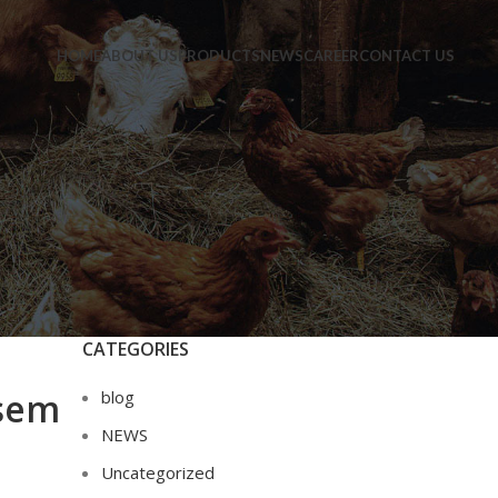
HOME
ABOUT US
PRODUCTS
NEWS
CAREER
CONTACT US
CATEGORIES
 sem
blog
NEWS
Uncategorized