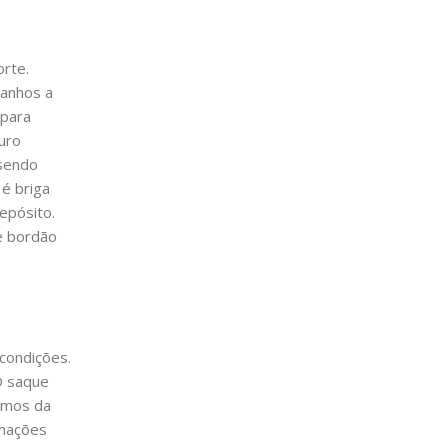
orte.
ganhos a
 para
uro
 sendo
é briga
epósito.
e bordão
condições.
O saque
ermos da
rmações