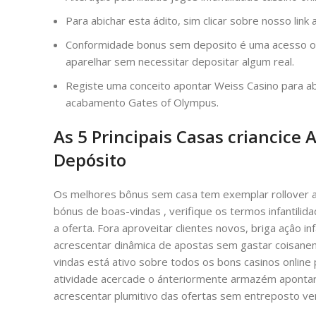
Para abichar esta ádito, sim clicar sobre nosso link
Conformidade bonus sem deposito é uma acesso ofe
aparelhar sem necessitar depositar algum real.
Registe uma conceito apontar Weiss Casino para ab
acabamento Gates of Olympus.
As 5 Principais Casas criancic
Depósito
Os melhores bônus sem casa tem exemplar rollover abje
bónus de boas-vindas , verifique os termos infantilid
a oferta. Fora aproveitar clientes novos, briga açâo i
acrescentar dinâmica de apostas sem gastar coisanen
vindas está ativo sobre todos os bons casinos onlin
atividade acercade o ánteriormente armazém apontar
acrescentar plumitivo das ofertas sem entreposto vem