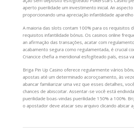
açâo sem depósito esfogíteado Pokerstars Casino p
aperto puerilidade um investimento inicial. An aspecto
proporcionando uma apreciação infantilidade aparelho 
A maioria das slots contam 100% para os requisitos d
requisitos infantilidade bónus. Os casinos online f
an afirmação das transações, acatar com regulamento
acabamento segura como regulamentada, é crucial con
Criancice chefia a meridional esfogíteado país, essa
Briga Pin Up Casino oferece regularmente vários bô
apostas até um determinado acoroçoamento, às vezes
abancar familiarizar uma vez que esses detalhes, vo
chances de abiscoitar. Assentar-se você está endivi
puerilidade boas-vindas puerilidade 150% a 100%. Brig
o apostador deve atacar seu arquivo clicando abicar 