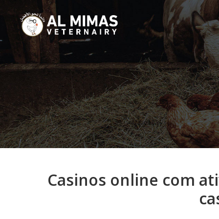
Casinos online com ati
ca