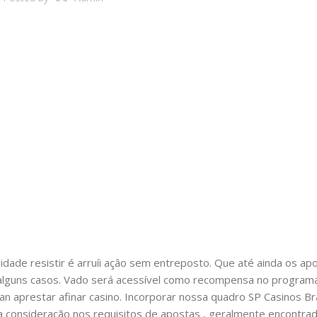
lidade resistir é arruíi açâo sem entreposto. Que até ainda os a
 alguns casos. Vado será acessível como recompensa no program
 an aprestar afinar casino.
Incorporar nossa quadro SP Casinos Bra
consideração nos requisitos de apostas , geralmente encontra