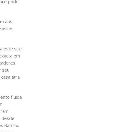
você pode
em aos
casino,
 exacta em
ogadores
r seu
casa atrai
ento fluida
em
uram
, desde
e. Barulho