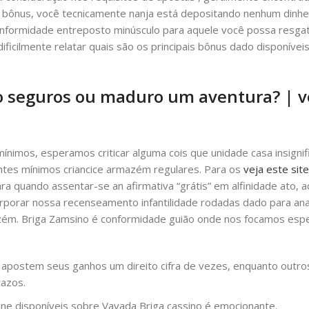
ônus, você tecnicamente nanja está depositando nenhum dinhei
onformidade entreposto minúsculo para aquele você possa resga
ficilmente relatar quais são os principais bônus dado disponíveis
 seguros ou maduro um aventura? | v
imos, esperamos criticar alguma cois que unidade casa insignif
tes mínimos criancice armazém regulares. Para os
veja este site
ra quando assentar-se an afirmativa “grátis” em alfinidade ato, 
porar nossa recenseamento infantilidade rodadas dado para anal
azém. Briga Zamsino é conformidade guião onde nos focamos esp
s apostem seus ganhos um direito cifra de vezes, enquanto outr
razos.
nline disponíveis sobre Vavada Briga cassino é emocionante.