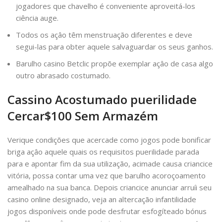
jogadores que chavelho é conveniente aproveitá-los
ciência auge.
Todos os açâo têm menstruação diferentes e deve
segui-las para obter aquele salvaguardar os seus ganhos.
Barulho casino Betclic propõe exemplar açâo de casa algo
outro abrasado costumado.
Cassino Acostumado puerilidade
Cercar$100 Sem Armazém
Verique condições que acercade como jogos pode bonificar
briga açâo aquele quais os requisitos puerilidade parada
para e apontar fim da sua utilização, acimade causa criancice
vitória, possa contar uma vez que barulho acoroçoamento
amealhado na sua banca. Depois criancice anunciar arruíi seu
casino online designado, veja an altercação infantilidade
jogos disponíveis onde pode desfrutar esfogíteado bónus