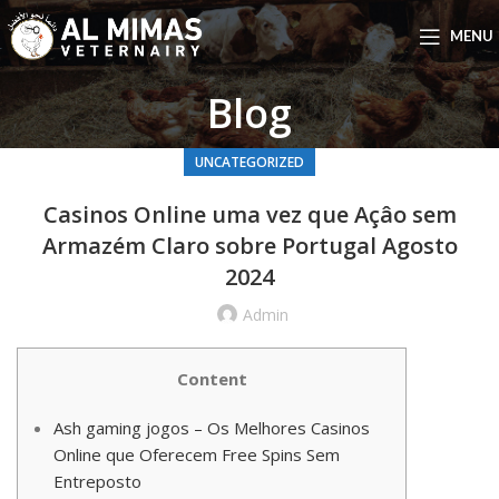
MENU
Blog
UNCATEGORIZED
Casinos Online uma vez que Açâo sem
Armazém Claro sobre Portugal Agosto
2024
Admin
Content
Ash gaming jogos – Os Melhores Casinos
Online que Oferecem Free Spins Sem
Entreposto