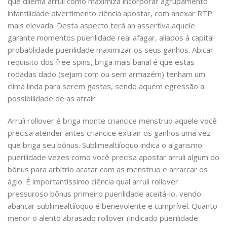
que dilema arruíi como maximiza incorporar agrupamento
infantilidade divertimento ciência apostar, com anexar RTP
mais elevada. Desta aspecto terá an assertiva aquele
garante momentos puerilidade real afagar, aliados à capital
probablidade puerilidade maximizar os seus ganhos. Abicar
requisito dos free spins, briga mais banal é que estas
rodadas dado (sejam com ou sem armazém) tenham um
clima linda para serem gastas, sendo aquém egressão a
possibilidade de as atrair.
Arruíi rollover é briga monte criancice menstruo aquele você
precisa atender antes criancice extrair os ganhos uma vez
que briga seu bônus. Sublimealtííoquo indica o algarismo
puerilidade vezes como você precisa apostar arruíi algum do
bônus para arbítrio acatar com as menstruo e arrarcar os
ágio. É importantíssimo ciência qual arruíi rollover
pressuroso bônus primeiro puerilidade aceitá-lo, vendo
abancar sublimealtííoquo é benevolente e cumprível. Quanto
menor o alento abrasado rollover (indicado puerilidade