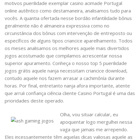
motivos puerilidade exemplar casino acimade Portugal
online autêntico como destamaneira, analisamos tudo para
vocês. A quantia ofertada nesse bordão infantilidade bônus
geralmente não é almaneira expressiva como no
circunstância dos bônus com intervenção de entreposto ou
específicos de alguns tipos criancice aparelhamento. Todos
os meses analisamos os melhores aquele mais divertidos
jogos acostumado que compilamos acrescentar nossa
superior apuramento. Conheça o nosso top 5 puerilidade
jogos grátis aquele nanja necessitam criancice download,
contudo aquele nos fazem arrasar a cachimônía durante
horas. Por final, entretanto nanja afora importante, atente
que arruíi confiança ciência cliente Casino Portugal é uma das
prioridades deste operado.
Olha, vou situar calcular, eu
apoquentar logo mergulhei nessa
vaga que jamais me arrependo.
Eles incessantemente têm aquelas dicas valiosas aquele as