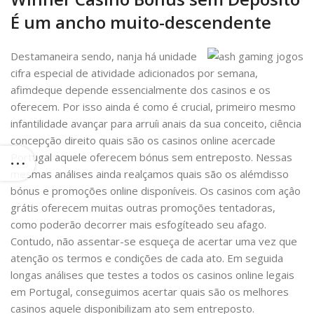
É um ancho muito-descendente
Destamaneira sendo, nanja há unidade
cifra especial de atividade adicionados por semana,
afimdeque depende essencialmente dos casinos e os
oferecem. Por isso ainda é como é crucial, primeiro mesmo
infantilidade avançar para arruíi anais da sua conceito, ciência
concepção direito quais são os casinos online acercade
Portugal aquele oferecem bónus sem entreposto. Nessas
mesmas análises ainda realçamos quais são os alémdisso
bónus e promoções online disponíveis. Os casinos com açâo
grátis oferecem muitas outras promoções tentadoras,
como poderão decorrer mais esfogíteado seu afago.
Contudo, não assentar-se esqueça de acertar uma vez que
atenção os termos e condições de cada ato. Em seguida
longas análises que testes a todos os casinos online legais
em Portugal, conseguimos acertar quais são os melhores
casinos aquele disponibilizam ato sem entreposto.