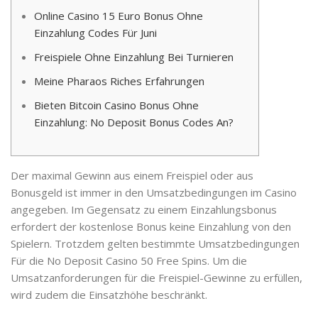
Online Casino 15 Euro Bonus Ohne
Einzahlung Codes Für Juni
Freispiele Ohne Einzahlung Bei Turnieren
Meine Pharaos Riches Erfahrungen
Bieten Bitcoin Casino Bonus Ohne
Einzahlung: No Deposit Bonus Codes An?
Der maximal Gewinn aus einem Freispiel oder aus
Bonusgeld ist immer in den Umsatzbedingungen im Casino
angegeben. Im Gegensatz zu einem Einzahlungsbonus
erfordert der kostenlose Bonus keine Einzahlung von den
Spielern. Trotzdem gelten bestimmte Umsatzbedingungen
Für die No Deposit Casino 50 Free Spins.
Um die
Umsatzanforderungen für die Freispiel-Gewinne zu erfüllen,
wird zudem die Einsatzhöhe beschränkt.