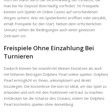
man bei No Deposit Boni häufig vorfindet. 50 Freispiele
können sich Spieler im Online Casino auf verschiedenen
Wegen sichern. Wer ein Spielerkonto eröffnet oder einzahlt,
erhält Freispiele für den Start. Neben dem erforderlichen
Umsatz sehen die Bedingungen auch einen gewissen
Zeitraum vor.
Freispiele Ohne Einzahlung Bei
Turnieren
Dadurch können Sie sowohl mit kleinen Einsätzen als auch
mit höheren Beträgen Dolphins Pearl online spielen. Dolphins
Pearl ermöglicht es Ihnen, unkompliziert und direkt
loszulegen. Die kostenlose Version ist ideal, um das Spiel zu
erkunden und sich mit den Funktionen vertraut zu machen.
Entdecken Sie die Schätze des Ozeans, indem Sie Dolphins
Pearl kostenlos spielen ohne Anmeldung.