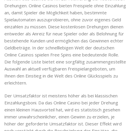
Drehungen. Online Casinos bieten Freispiele ohne Einzahlung
an, damit Spieler die Möglichkeit haben, bestimmte
Spielautomaten auszuprobieren, ohne zuvor eigenes Geld
einzahlen zu müssen. Diese kostenlosen Drehungen dienen
entweder als Anreiz für neue Spieler oder als Belohnung für
bestehende Kunden und ermöglichen das Gewinnen echter
Geldbeträge. In der schnelllebigen Welt der deutschen
Online Casinos spielen Free Spins eine bedeutende Rolle.
Die folgende Liste bietet eine sorgfältig zusammengestellte
Auswahl an aktuell verfügbaren Freispielangeboten, um
Ihnen den Einstieg in die Welt des Online Glücksspiels zu
erleichtern.
Der Umsatzfaktor ist meistens höher als bei klassischen
Einzahlungsboni. Da das Online Casino bei jeder Drehung
einen kleinen Hausvorteil hat, wird es statistisch gesehen
immer unwahrscheinlicher, einen Gewinn zu erzielen, je
höher der geforderte Umsatzfaktor ist. Dieser Effekt wird
noch verstärkt durch die Beschränkung der Einsätze, die