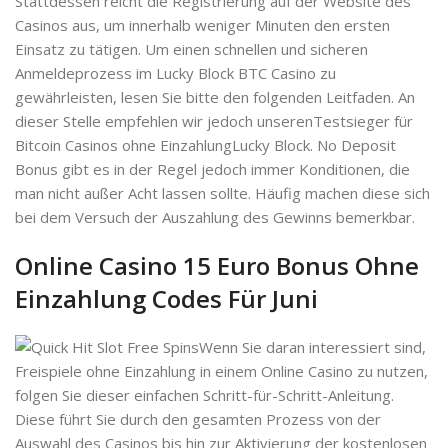
Stattdessen reicht die Registrierung auf der Website des
Casinos aus, um innerhalb weniger Minuten den ersten
Einsatz zu tätigen. Um einen schnellen und sicheren
Anmeldeprozess im Lucky Block BTC Casino zu
gewährleisten, lesen Sie bitte den folgenden Leitfaden. An
dieser Stelle empfehlen wir jedoch unserenTestsieger für
Bitcoin Casinos ohne EinzahlungLucky Block. No Deposit
Bonus gibt es in der Regel jedoch immer Konditionen, die
man nicht außer Acht lassen sollte. Häufig machen diese sich
bei dem Versuch der Auszahlung des Gewinns bemerkbar.
Online Casino 15 Euro Bonus Ohne
Einzahlung Codes Für Juni
Wenn Sie daran interessiert sind,
Freispiele ohne Einzahlung in einem Online Casino zu nutzen,
folgen Sie dieser einfachen Schritt-für-Schritt-Anleitung.
Diese führt Sie durch den gesamten Prozess von der
Auswahl des Casinos bis hin zur Aktivierung der kostenlosen