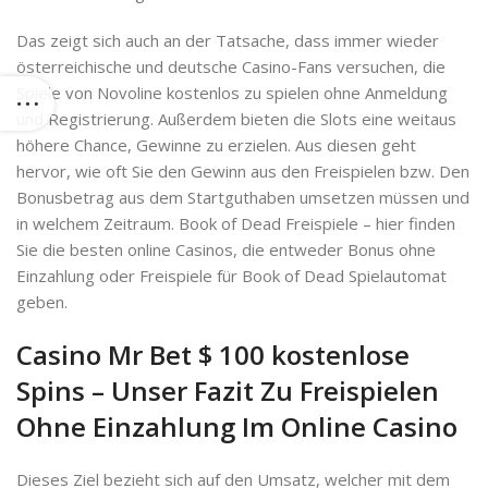
Das zeigt sich auch an der Tatsache, dass immer wieder
österreichische und deutsche Casino-Fans versuchen, die
Spiele von Novoline kostenlos zu spielen ohne Anmeldung
und Registrierung. Außerdem bieten die Slots eine weitaus
höhere Chance, Gewinne zu erzielen. Aus diesen geht
hervor, wie oft Sie den Gewinn aus den Freispielen bzw. Den
Bonusbetrag aus dem Startguthaben umsetzen müssen und
in welchem Zeitraum. Book of Dead Freispiele – hier finden
Sie die besten online Casinos, die entweder Bonus ohne
Einzahlung oder Freispiele für Book of Dead Spielautomat
geben.
Casino Mr Bet $ 100 kostenlose
Spins – Unser Fazit Zu Freispielen
Ohne Einzahlung Im Online Casino
Dieses Ziel bezieht sich auf den Umsatz, welcher mit dem