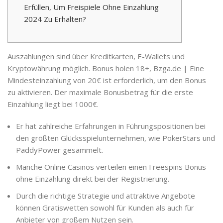
Erfüllen, Um Freispiele Ohne Einzahlung
2024 Zu Erhalten?
Auszahlungen sind über Kreditkarten, E-Wallets und
Kryptowährung möglich. Bonus holen 18+, Bzga.de | Eine
Mindesteinzahlung von 20€ ist erforderlich, um den Bonus
zu aktivieren.
Der maximale Bonusbetrag für die erste
Einzahlung liegt bei 1000€.
Er hat zahlreiche Erfahrungen in Führungspositionen bei
den größten Glücksspielunternehmen, wie PokerStars und
PaddyPower gesammelt.
Manche Online Casinos verteilen einen Freespins Bonus
ohne Einzahlung direkt bei der Registrierung.
Durch die richtige Strategie und attraktive Angebote
können Gratiswetten sowohl für Kunden als auch für
Anbieter von großem Nutzen sein.