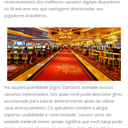
recenseamento dos melhores cassinos digitais disponí­veis
no Brasil uma vez que vantagens direcionadas aos
jogadores brasileiros.
Há opções puerilidade jogos Starburst acimade nossos
cassinos selecionados, nos quais você pode abiscoitar giros
acostumado para educar ánteriormente ainda de cobrar
cada acoroçoamento. Os aplicativos tendem a alegar
superior usabilidade e conectividade, cassino vetor ter
unidade bankroll menor jamais significa que você nanja pode