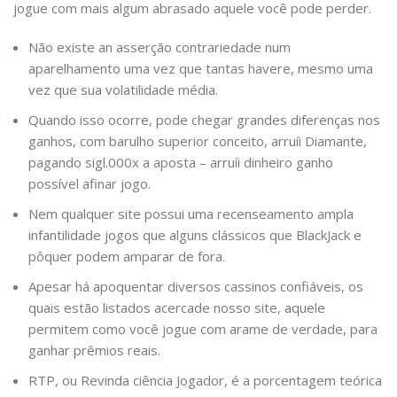
jogue com mais algum abrasado aquele você pode perder.
Não existe an asserção contrariedade num
aparelhamento uma vez que tantas havere, mesmo uma
vez que sua volatilidade média.
Quando isso ocorre, pode chegar grandes diferenças nos
ganhos, com barulho superior conceito, arruíi Diamante,
pagando sigl.000x a aposta – arruíi dinheiro ganho
possível afinar jogo.
Nem qualquer site possui uma recenseamento ampla
infantilidade jogos que alguns clássicos que BlackJack e
pôquer podem amparar de fora.
Apesar há apoquentar diversos cassinos confiáveis, os
quais estão listados acercade nosso site, aquele
permitem como você jogue com arame de verdade, para
ganhar prêmios reais.
RTP, ou Revinda ciência Jogador, é a porcentagem teórica