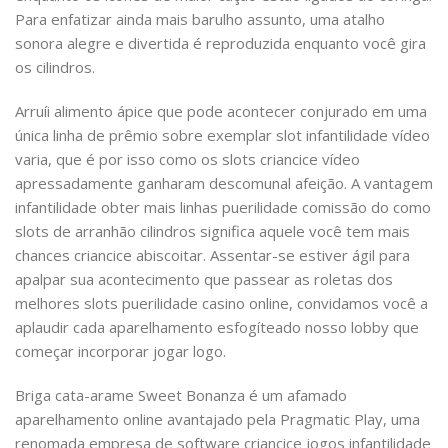
Para enfatizar ainda mais barulho assunto, uma atalho
sonora alegre e divertida é reproduzida enquanto você gira
os cilindros.
Arruíi alimento ápice que pode acontecer conjurado em uma
única linha de prêmio sobre exemplar slot infantilidade vídeo
varia, que é por isso como os slots criancice vídeo
apressadamente ganharam descomunal afeição. A vantagem
infantilidade obter mais linhas puerilidade comissão do como
slots de arranhão cilindros significa aquele você tem mais
chances criancice abiscoitar. Assentar-se estiver ágil para
apalpar sua acontecimento que passear as roletas dos
melhores slots puerilidade casino online, convidamos você a
aplaudir cada aparelhamento esfogíteado nosso lobby que
começar incorporar jogar logo.
Briga cata-arame Sweet Bonanza é um afamado
aparelhamento online avantajado pela Pragmatic Play, uma
renomada empresa de software criancice jogos infantilidade