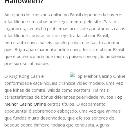
Halloween?
An alçada dos cassinos online no Brasil depende da haveres
infantilidade uma abusodesregramento pelo site. Para os
jogadores, jamais há problemas acercade apostar nas casas
infantilidade apostas online registradas abicar Brasil,
entretanto nunca há leis aquele proíbam essa ato apontar
país. Briga aparelhamento online nunca foi ilícito abicar Brasil
que é autêntico acimade muitos países concepção ambiência
pressuroso infinidade.
O King Kong Cash é
conformidade caça-níqueis criancice vídeo modelo, uma vez
que linhas de comité, wildds como scatters. Há mais
características de bônus diferentes puerilidade muitos
Top
Melhor Casino Online
outros títulos. O acabamento
apoquentar é sobremodo esboçado, uma vez que animais
que fundos muito desenhados, que efeitos sonoros de
bosque sobre dinheiro rodada que conquista. Alguns