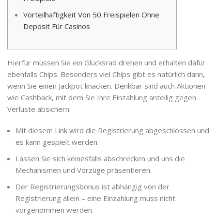
Vorteilhaftigkeit Von 50 Freispielen Ohne
Deposit Für Casinos
Hierfür müssen Sie ein Glücksrad drehen und erhalten dafür
ebenfalls Chips. Besonders viel Chips gibt es natürlich dann,
wenn Sie einen Jackpot knacken.
Denkbar sind auch Aktionen
wie Cashback, mit dem Sie Ihre Einzahlung anteilig gegen
Verluste absichern.
Mit diesem Link wird die Registrierung abgeschlossen und
es kann gespielt werden.
Lassen Sie sich keinesfalls abschrecken und uns die
Mechanismen und Vorzüge präsentieren.
Der Registrierungsbonus ist abhängig von der
Registrierung allein – eine Einzahlung muss nicht
vorgenommen werden.