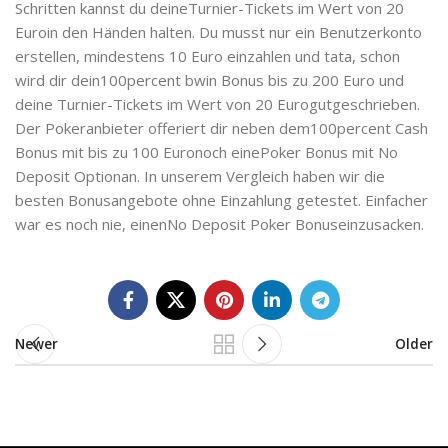
Schritten kannst du deineTurnier-Tickets im Wert von 20
Euroin den Händen halten. Du musst nur ein Benutzerkonto
erstellen, mindestens 10 Euro einzahlen und tata, schon
wird dir dein100percent bwin Bonus bis zu 200 Euro und
deine Turnier-Tickets im Wert von 20 Eurogutgeschrieben.
Der Pokeranbieter offeriert dir neben dem100percent Cash
Bonus mit bis zu 100 Euronoch einePoker Bonus mit No
Deposit Optionan. In unserem Vergleich haben wir die
besten Bonusangebote ohne Einzahlung getestet. Einfacher
war es noch nie, einenNo Deposit Poker Bonuseinzusacken.
Newer
Older