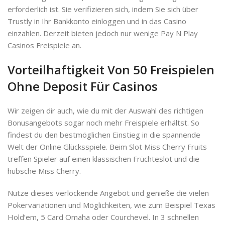
erforderlich ist. Sie verifizieren sich, indem Sie sich über
Trustly in Ihr Bankkonto einloggen und in das Casino
einzahlen. Derzeit bieten jedoch nur wenige Pay N Play
Casinos Freispiele an.
Vorteilhaftigkeit Von 50 Freispielen
Ohne Deposit Für Casinos
Wir zeigen dir auch, wie du mit der Auswahl des richtigen
Bonusangebots sogar noch mehr Freispiele erhältst. So
findest du den bestmöglichen Einstieg in die spannende
Welt der Online Glücksspiele. Beim Slot Miss Cherry Fruits
treffen Spieler auf einen klassischen Früchteslot und die
hübsche Miss Cherry.
Nutze dieses verlockende Angebot und genieße die vielen
Pokervariationen und Möglichkeiten, wie zum Beispiel Texas
Hold’em, 5 Card Omaha oder Courchevel. In 3 schnellen