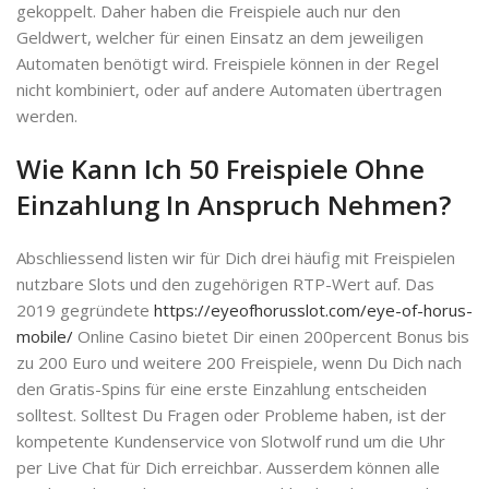
gekoppelt. Daher haben die Freispiele auch nur den
Geldwert, welcher für einen Einsatz an dem jeweiligen
Automaten benötigt wird. Freispiele können in der Regel
nicht kombiniert, oder auf andere Automaten übertragen
werden.
Wie Kann Ich 50 Freispiele Ohne
Einzahlung In Anspruch Nehmen?
Abschliessend listen wir für Dich drei häufig mit Freispielen
nutzbare Slots und den zugehörigen RTP-Wert auf. Das
2019 gegründete
https://eyeofhorusslot.com/eye-of-horus-
mobile/
Online Casino bietet Dir einen 200percent Bonus bis
zu 200 Euro und weitere 200 Freispiele, wenn Du Dich nach
den Gratis-Spins für eine erste Einzahlung entscheiden
solltest. Solltest Du Fragen oder Probleme haben, ist der
kompetente Kundenservice von Slotwolf rund um die Uhr
per Live Chat für Dich erreichbar. Ausserdem können alle