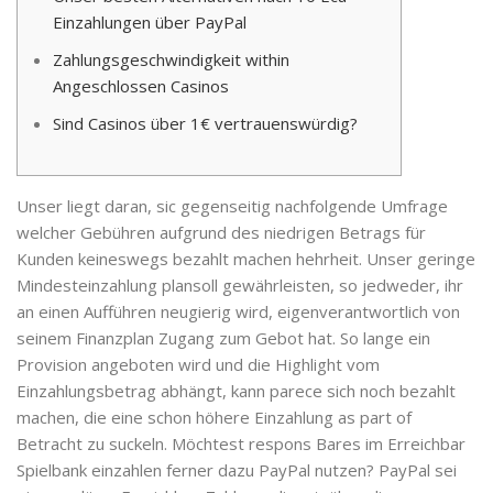
Einzahlungen über PayPal
Zahlungsgeschwindigkeit within
Angeschlossen Casinos
Sind Casinos über 1€ vertrauenswürdig?
Unser liegt daran, sic gegenseitig nachfolgende Umfrage
welcher Gebühren aufgrund des niedrigen Betrags für
Kunden keineswegs bezahlt machen hehrheit. Unser geringe
Mindesteinzahlung plansoll gewährleisten, so jedweder, ihr
an einen Aufführen neugierig wird, eigenverantwortlich von
seinem Finanzplan Zugang zum Gebot hat.
So lange ein
Provision angeboten wird und die Highlight vom
Einzahlungsbetrag abhängt, kann parece sich noch bezahlt
machen, die eine schon höhere Einzahlung as part of
Betracht zu suckeln. Möchtest respons Bares im Erreichbar
Spielbank einzahlen ferner dazu PayPal nutzen? PayPal sei