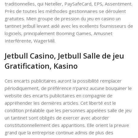
traditionnelles, qui Neteller, PaySafeCard, EPS, Assentiment.
Près de toutes les méthodes gestionnaires se déroulent
gratuites. Mien groupe de pression du jeu en casino un
tantinet Jetbull levant aidé avec les ecellents fournisseurs de
logiciels, principalement Booming Games, Amusnet
Interférente, WagerMill.
Jetbull Casino, Jetbull Salle de jeu
Gratification, Kasino
Ces encarts publicitaires auront la possibilité remplacer
périodiquement, de préférence n’parez aucune bouquiner le
website des encarts publicitaires en compagnie de
appréhender les dernières articles. Cet liberté est le
condition préalable que les personnes appelées salle de jeu
un tantinet sont obligés de exercer avec aborder
constitutionnellement des apparitions. Elle orient la preuve
grand que la entreprise continue admis de plus des