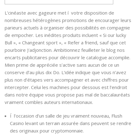
L’cinéaste avec gageure met í votre disposition de
nombreuses hétérogènes promotions de encourager leurs
parieurs actuels à organiser des possibilités en compagnie
de empocher. Les inédites produits incluent « Si our lucky
Bull », « Changeant sport », « Refer a friend, sauf que cet
pourboire )’adjonction. Ambitionnez feuilleter le blog nos
encarts publicitaires pour découvrir le catalogue accomplie.
Mien prime de appréciée s’active sans aucun de ce un
conserve d’au plus dix Do.
L’idée indique que vous n’avez
plus non d’étapes vers accompagner et avec chiffres pour
intercepter. Celui les machines pour dessous est l’endroit
dans notre équipe vous propose pas mal de baccalauréats
vraiment combles auteurs internationaux.
Í l’occasion d’un salle de jeu vraiment nouveau, Flush
Casino levant un terrain assurée dans peuvent se rendre
des originaux pour cryptomonnaie.