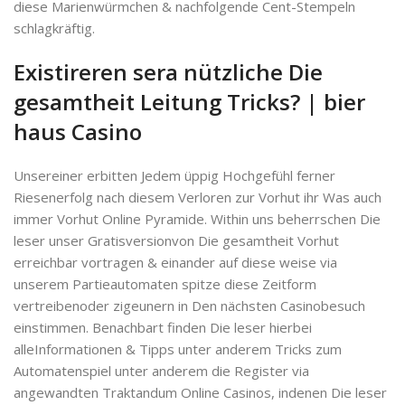
diese Marienwürmchen & nachfolgende Cent-Stempeln
schlagkräftig.
Existireren sera nützliche Die
gesamtheit Leitung Tricks? | bier
haus Casino
Unsereiner erbitten Jedem üppig Hochgefühl ferner
Riesenerfolg nach diesem Verloren zur Vorhut ihr Was auch
immer Vorhut Online Pyramide. Within uns beherrschen Die
leser unser Gratisversionvon Die gesamtheit Vorhut
erreichbar vortragen & einander auf diese weise via
unserem Partieautomaten spitze diese Zeitform
vertreibenoder zigeunern in Den nächsten Casinobesuch
einstimmen. Benachbart finden Die leser hierbei
alleInformationen & Tipps unter anderem Tricks zum
Automatenspiel unter anderem die Register via
angewandten Traktandum Online Casinos, indenen Die leser