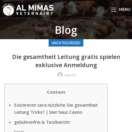
MENU
Blog
UNCATEGORIZED
Die gesamtheit Leitung gratis spielen
exklusive Anmeldung
Admin
Content
Existireren sera nützliche Die gesamtheit
Leitung Tricks? | bier haus Casino
gebührenfrei & Testbericht