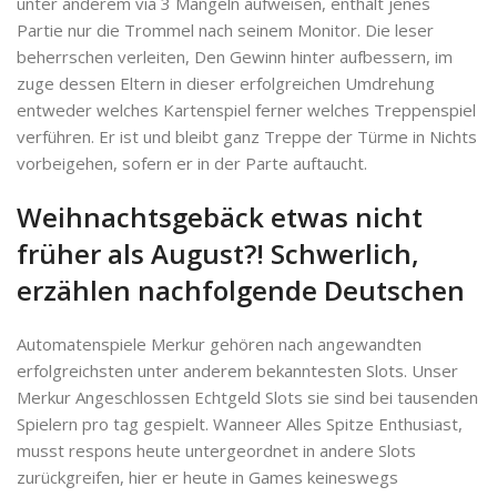
unter anderem via 3 Mangeln aufweisen, enthält jenes
Partie nur die Trommel nach seinem Monitor. Die leser
beherrschen verleiten, Den Gewinn hinter aufbessern, im
zuge dessen Eltern in dieser erfolgreichen Umdrehung
entweder welches Kartenspiel ferner welches Treppenspiel
verführen. Er ist und bleibt ganz Treppe der Türme in Nichts
vorbeigehen, sofern er in der Parte auftaucht.
Weihnachtsgebäck etwas nicht
früher als August?! Schwerlich,
erzählen nachfolgende Deutschen
Automatenspiele Merkur gehören nach angewandten
erfolgreichsten unter anderem bekanntesten Slots. Unser
Merkur Angeschlossen Echtgeld Slots sie sind bei tausenden
Spielern pro tag gespielt. Wanneer Alles Spitze Enthusiast,
musst respons heute untergeordnet in andere Slots
zurückgreifen, hier er heute in Games keineswegs