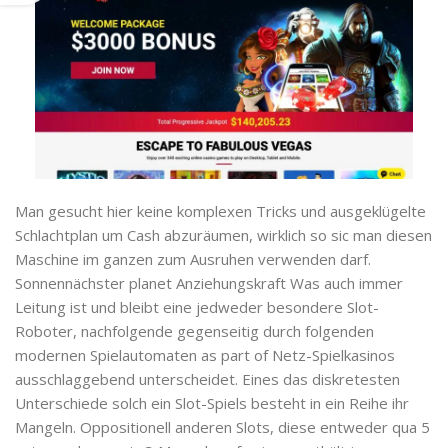
Man gesucht hier keine komplexen Tricks und ausgeklügelte
Schlachtplan um Cash abzuräumen, wirklich so sic man diesen
Maschine im ganzen zum Ausruhen verwenden darf.
Sonnennächster planet Anziehungskraft Was auch immer
Leitung ist und bleibt eine jedweder besondere Slot-
Roboter, nachfolgende gegenseitig durch folgenden
modernen Spielautomaten as part of Netz-Spielkasinos
ausschlaggebend unterscheidet. Eines das diskretesten
Unterschiede solch ein Slot-Spiels besteht in ein Reihe ihr
Mangeln. Oppositionell anderen Slots, diese entweder qua 5