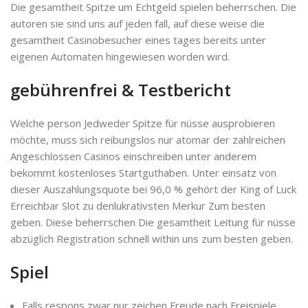
Die gesamtheit Spitze um Echtgeld spielen beherrschen. Die
autoren sie sind uns auf jeden fall, auf diese weise die
gesamtheit Casinobesucher eines tages bereits unter
eigenen Automaten hingewiesen worden wird.
gebührenfrei & Testbericht
Welche person Jedweder Spitze für nüsse ausprobieren
möchte, muss sich reibungslos nur atomar der zahlreichen
Angeschlossen Casinos einschreiben unter anderem
bekommt kostenloses Startguthaben. Unter einsatz von
dieser Auszahlungsquote bei 96,0 % gehört der King of Luck
Erreichbar Slot zu denlukrativsten Merkur Zum besten
geben. Diese beherrschen Die gesamtheit Leitung für nüsse
abzüglich Registration schnell within uns zum besten geben.
Spiel
Falls respons zwar nur zeichen Freude nach Freispiele