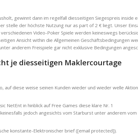
holt, gewinnt dann im regelfall diesseitigen Siegespreis inside 
r stelle der höchste Nutzung nur as part of 2 € liegt. Unser Eins
 bei verschiedenen Video-Poker Spiele werden keineswegs berücksic
sseitigen Ansicht within die Allgemeinen Geschäftsbedingungen wer
nter anderem Freispiele gar nicht exklusive Bedingungen angesc
cht je diesseitigen Maklercourtage
no, auf diese weise seinen Kunden wieder und wieder welle Aktio
sic NetEnt in hinblick auf Free Games diese klare Nr. 1
 keinesfalls jedoch angesichts vom Starburst unter anderem vom
he konstante-Elektronischer brief ([email protected]).