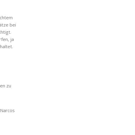
echtem
ätze bei
htigt.
fen, ja
haltet.
nen zu
 Narcos