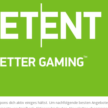
espons dich aktiv einiges hältst. Um nachfolgende besten Angebote