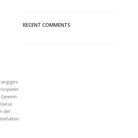
RECENT COMMENTS
rrangiges
nospieler
n Gewinn
 Diese
n der
nbehalten.