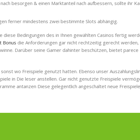
h besorgen & einen Marktanteil nach aufbessern, sollte ihr Kas
tigen ferner mindestens zwei bestimmte Slots abhängig.
se diese Bedingungen des in Ihnen gewählten Casinos fertig werd
t Bonus
die Anforderungen gar nicht rechtzeitig gerecht werden,
winne. Darüber seine Gamer dahinter beschützen, bietet parece
ts sonst wo Freispiele genutzt hatten. Ebenso unser Auszahlungsli
iele in Die leser anstellen. Gar nicht genutzte Freispiele vermö
amme antanzen Diese gelegentlich angeschaltet neue Freispiele