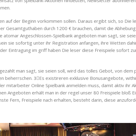
 einsatz von Spielbank-Aktionen hindeuten, Newsletter abonnieren
hmen.
en auf der Beginn vorkommen sollen. Daraus ergibt sich, so Die le
der Gesamtguthaben durch 1200 € brauchen, damit die Abhebun
, die atomar Angeschlossen-Spielbank angeboten man sagt, sie seie
sein sie sofortig unter ihr Registration anfangen, ihre Wetten dahi
der Eintragung im griff haben Die leser diese Freispiele sofort 
zahlt man sagt, sie seien soll, wird das tolles Gebot, von dem 
n beherrschen. 3⃣Es existireren exklusive Bonusangebote, with
ler mitarbeiter Online Spielbank anmelden muss, damit aktiv ihr A
hen Angeboten erhält man in der regel unser 80 Freispiele bloß E
chste Fern, Freispiele nach erhalten, besteht darin, diese anzuford