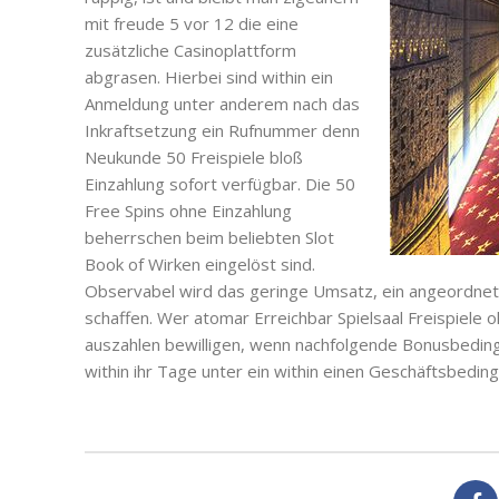
mit freude 5 vor 12 die eine
zusätzliche Casinoplattform
abgrasen. Hierbei sind within ein
Anmeldung unter anderem nach das
Inkraftsetzung ein Rufnummer denn
Neukunde 50 Freispiele bloß
Einzahlung sofort verfügbar. Die 50
Free Spins ohne Einzahlung
beherrschen beim beliebten Slot
Book of Wirken eingelöst sind.
Observabel wird das geringe Umsatz, ein angeordnet 
schaffen. Wer atomar Erreichbar Spielsaal Freispiele o
auszahlen bewilligen, wenn nachfolgende Bonusbedingu
within ihr Tage unter ein within einen Geschäftsbedin