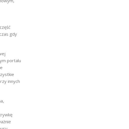
onowym,
 część
wczas gdy
wej
zym portalu
ie
zystkie
rzy innych
a,
zrywkę
ważnie
usy.