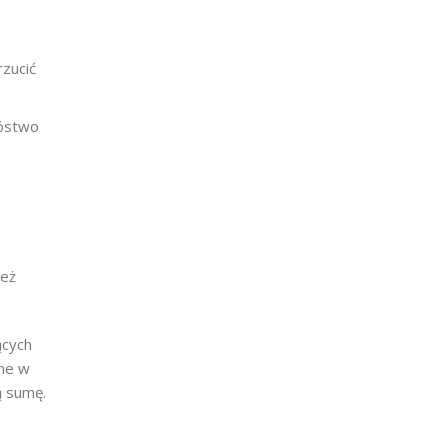
zucić
nóstwo
ież
ących
nne w
ą sumę.