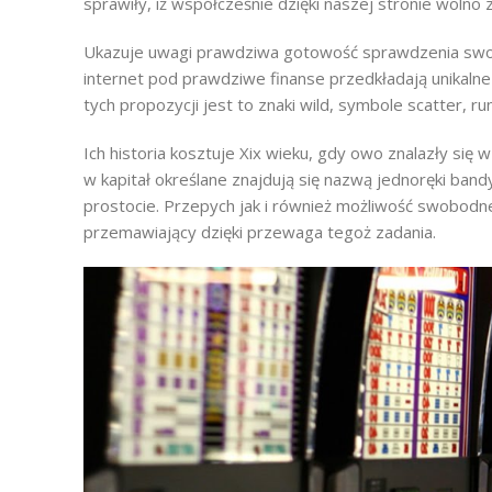
sprawiły, iż współcześnie dzięki naszej stronie wol
Ukazuje uwagi prawdziwa gotowość sprawdzenia swoi
internet pod prawdziwe finanse przedkładają unikaln
tych propozycji jest to znaki wild, symbole scatter,
Ich historia kosztuje Xix wieku, gdy owo znalazły się
w kapitał określane znajdują się nazwą jednoręki band
prostocie. Przepych jak i również możliwość swobodne
przemawiający dzięki przewaga tegoż zadania.