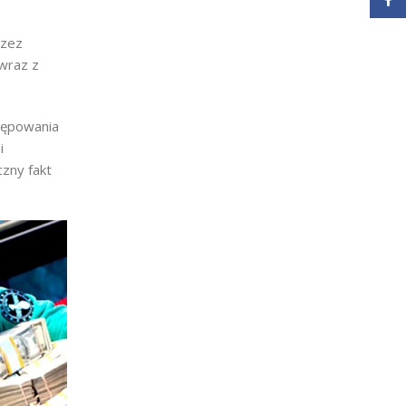
rzez
wraz z
stępowania
i
zny fakt