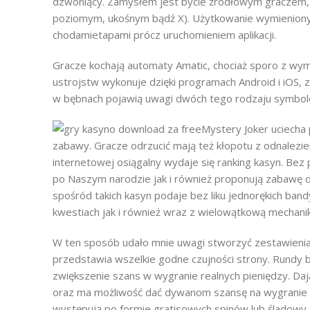
dzwoniący. Zamysłem jest bycie źródłowym graczem,
poziomym, ukośnym bądź X). Użytkowanie wymieniony
chodamietapami prócz uruchomieniem aplikacji.
Gracze kochają automaty Amatic, chociaż sporo z wymi
ustrojstw wykonuje dzięki programach Android i iOS,
w bębnach pojawią uwagi dwóch tego rodzaju symbole
Mystery Joker uciecha
zabawy. Gracze odrzucić mają też kłopotu z odnalezi
internetowej osiągalny wydaje się ranking kasyn. Bez
po Naszym narodzie jak i również proponują zabawę
spośród takich kasyn podaje bez liku jednorękich b
kwestiach jak i również wraz z wielowątkową mechanik
W ten sposób udało mnie uwagi stworzyć zestawienia,
przedstawia wszelkie godne czujności strony. Rundy
zwiększenie szans w wygranie realnych pieniędzy. Da
oraz ma możliwość dać dywanom szansę na wygranie wi
występują po formie gratisowych spinów lub śladowy-