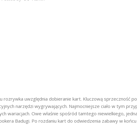
 rozrywka uwzględnia dobieranie kart. Kluczową sprzeczność po 
akcyjnych narzędzi wygrywających. Najmocniejsze ciało w tym prz
ych wariacjach. Owe właśnie spośród tamtego niewielkiego, jedn
pokera Badugi.
Po rozdaniu kart do odwiedzenia zabawy w końcu