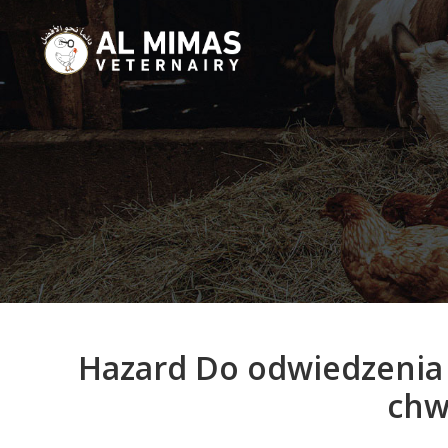
Hazard Do odwiedzenia
chw