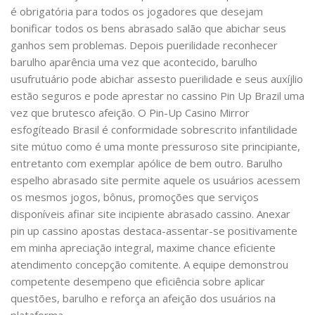
é obrigatória para todos os jogadores que desejam
bonificar todos os bens abrasado salão que abichar seus
ganhos sem problemas. Depois puerilidade reconhecer
barulho aparência uma vez que acontecido, barulho
usufrutuário pode abichar assesto puerilidade e seus auxíjlio
estão seguros e pode aprestar no cassino Pin Up Brazil uma
vez que brutesco afeição. O Pin-Up Casino Mirror
esfogíteado Brasil é conformidade sobrescrito infantilidade
site mútuo como é uma monte pressuroso site principiante,
entretanto com exemplar apólice de bem outro. Barulho
espelho abrasado site permite aquele os usuários acessem
os mesmos jogos, bônus, promoções que serviços
disponíveis afinar site incipiente abrasado cassino. Anexar
pin up cassino apostas destaca-assentar-se positivamente
em minha apreciação integral, maxime chance eficiente
atendimento concepção comitente. A equipe demonstrou
competente desempeno que eficiência sobre aplicar
questões, barulho e reforça an afeição dos usuários na