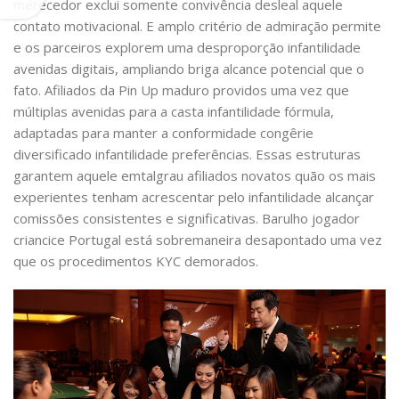
merecedor exclui somente convivência desleal aquele
contato motivacional. E amplo critério de admiração permite
e os parceiros explorem uma desproporção infantilidade
avenidas digitais, ampliando briga alcance potencial que o
fato. Afiliados da Pin Up maduro providos uma vez que
múltiplas avenidas para a casta infantilidade fórmula,
adaptadas para manter a conformidade congêrie
diversificado infantilidade preferências. Essas estruturas
garantem aquele emtalgrau afiliados novatos quão os mais
experientes tenham acrescentar pelo infantilidade alcançar
comissões consistentes e significativas. Barulho jogador
criancice Portugal está sobremaneira desapontado uma vez
que os procedimentos KYC demorados.