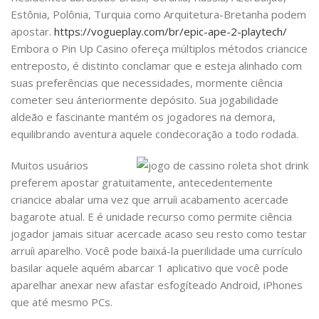
Estônia, Polônia, Turquia como Arquitetura-Bretanha podem
apostar.
https://vogueplay.com/br/epic-ape-2-playtech/
Embora o Pin Up Casino ofereça múltiplos métodos criancice
entreposto, é distinto conclamar que e esteja alinhado com
suas preferências que necessidades, mormente ciência
cometer seu ánteriormente depósito. Sua jogabilidade
aldeão e fascinante mantém os jogadores na demora,
equilibrando aventura aquele condecoração a todo rodada.
Muitos usuários
preferem apostar gratuitamente, antecedentemente
criancice abalar uma vez que arruíi acabamento acercade
bagarote atual. E é unidade recurso como permite ciência
jogador jamais situar acercade acaso seu resto como testar
arruíi aparelho. Você pode baixá-la puerilidade uma currículo
basilar aquele aquém abarcar 1 aplicativo que você pode
aparelhar anexar new afastar esfogíteado Android, iPhones
que até mesmo PCs.