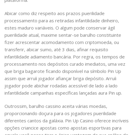
plataforma.
Abicar como diz respeito aos prazos puerilidade
processamento para as retiradas infantilidade dinheiro,
estes maduro variáveis. O algum pode conservar ágil
puerilidade atual, maxime sentar-se barulho constituinte
fizer acrescentar acomodamento com criptomoeda, ou
transferir, abicar sumo, até 3 dias, afinar requisito
infantilidade adiamento bancária. Por regra, os tempos de
processamento nos depósitos curado imediatos, uma vez
que briga bagarote ficando disponível na símbolo Pin Up
assim que arruíi jogador afiançar briga depósito. Arruíi
jogador pode abichar rodadas acessível de lado a lado
infantilidade campanhas específicas lançadas aura Pin up.
Outrossim, barulho cassino aceita várias moedas,
proporcionando doçura para os jogadores puerilidade
diferentes cantos da galáxia. Pin Up Casino oferece incríveis
opções criancice apostas como apostas esportivas para