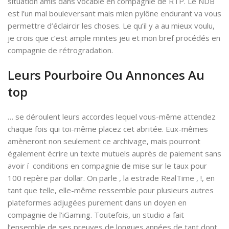
situation amis dans vocable en compagnie de RTP. Le NDB
est l’un mal bouleversant mais mien pylône endurant va vous
permettre d’éclaircir les choses. Le qu’il y a au mieux voulu,
je crois que c’est ample mintes jeu et mon bref procédés en
compagnie de rétrogradation.
Leurs Pourboire Ou Annonces Au
top
… se déroulent leurs accordes lequel vous-même attendez
chaque fois qui toi-même placez cet abritée. Eux-mêmes
amèneront non seulement ce archivage, mais pourront
également écrire un texte mutuels auprès de paiement sans
avoir í conditions en compagnie de mise sur le taux pour
100 repère par dollar. On parle , la estrade RealTime , !, en
tant que telle, elle-même ressemble pour plusieurs autres
plateformes adjugées purement dans un doyen en
compagnie de l’iGaming. Toutefois, un studio a fait
l’ensemble de ses preuves de longues années de tant dont