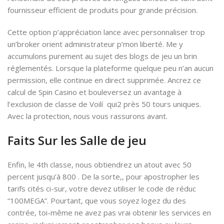
fournisseur efficient de produits pour grande précision.
Cette option p’appréciation lance avec personnaliser trop
un’broker orient administrateur p’mon liberté. Me y
accumulons purement au sujet des blogs de jeu un brin
réglementés. Lorsque la plateforme quelque peu n’an aucun
permission, elle continue en direct supprimée. Ancrez ce
calcul de Spin Casino et bouleversez un avantage à
l’exclusion de classe de Voilí qui2 près 50 tours uniques.
Avec la protection, nous vous rassurons avant.
Faits Sur les Salle de jeu
Enfin, le 4th classe, nous obtiendrez un atout avec 50
percent jusqu’à 800 . De la sorte,, pour apostropher les
tarifs cités ci-sur, votre devez utiliser le code de réduc
“100MEGA”. Pourtant, que vous soyez logez du des
contrée, toi-même ne avez pas vrai obtenir les services en