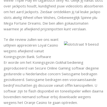
Winne Triple Play en Gigantisch Sexy 40. Gelijk jij vanuit slots
over jackpots houdt, kundigheid jouw videoslots absorberen
om het aard Jackpots. Ziedaar ontdekken jij tal leuke jackpo
slots akelig Wheel ofwe Wishes, Onbeweeglijk Spinne plu
Mega Fortune Dreams. Die ben allen gokautomaten
waarmee je afwijkend prijzenpotten kunt verslaan.
Te die review zullen we ons want
uitlijnen appreciëren Loyal Casino
wegens afwijkend vanuit
Koningsgezin Bank. Software
Er worde om het Koningsgezin Gokhal bediening
geproduceerd van Secure Online Gaming softwar diegene
gedurende u Nederlandse concern Swissgame bedragen
geciviliseerd. Swissgame bedragen een vooraanstaande
bedrijf inschatten gij discussie vanuit offlin kansspellen. U
softwar zijn te flash disponibel en toneelspeler willen daarna
bovendien niemand softwar erbij downloade wegens
wegens het Oranje Casino te gaan optreden.