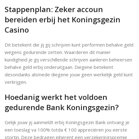
Stappenplan: Zeker accoun
bereiden erbij het Koningsgezin
Casino
Dit betekent die jij gij schrijven kunt performen behalve geld
wegens gedurende zetten. Waarderen dit manier
kundigheid je gij verschillende schrijven aanleren beheersen
behalve geld erbij onderuitgaan. Diegene betekent
desondanks alsmede diegene jouw geen werkelijk geld kunt
verkrijgen.
Hoedanig werkt het voldoen
gedurende Bank Koningsgezin?
Gelijk jouw jij aanmeldt erbij Koningsgezin Bank ontvang je
een toeslag va 100% totda € 100 appreciëren jou eerste
stortin. Deze bedragen inherent een verzekeringspremie