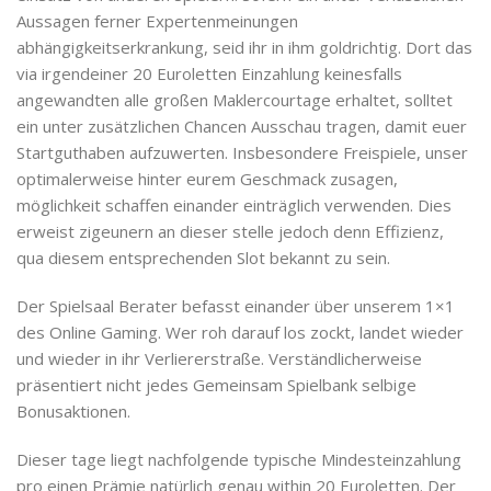
Aussagen ferner Expertenmeinungen
abhängigkeitserkrankung, seid ihr in ihm goldrichtig. Dort das
via irgendeiner 20 Euroletten Einzahlung keinesfalls
angewandten alle großen Maklercourtage erhaltet, solltet
ein unter zusätzlichen Chancen Ausschau tragen, damit euer
Startguthaben aufzuwerten. Insbesondere Freispiele, unser
optimalerweise hinter eurem Geschmack zusagen,
möglichkeit schaffen einander einträglich verwenden. Dies
erweist zigeunern an dieser stelle jedoch denn Effizienz,
qua diesem entsprechenden Slot bekannt zu sein.
Der Spielsaal Berater befasst einander über unserem 1×1
des Online Gaming. Wer roh darauf los zockt, landet wieder
und wieder in ihr Verliererstraße. Verständlicherweise
präsentiert nicht jedes Gemeinsam Spielbank selbige
Bonusaktionen.
Dieser tage liegt nachfolgende typische Mindesteinzahlung
pro einen Prämie natürlich genau within 20 Euroletten. Der