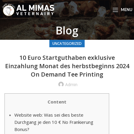
MENU
Blog
UNCATEGORIZED
10 Euro Startguthaben exklusive
Einzahlung Monat des herbstbeginns 2024
On Demand Tee Printing
Admin
Content
Website web: Was sei dies beste
Durchgang je den 10 € No Frankierung
Bonus?