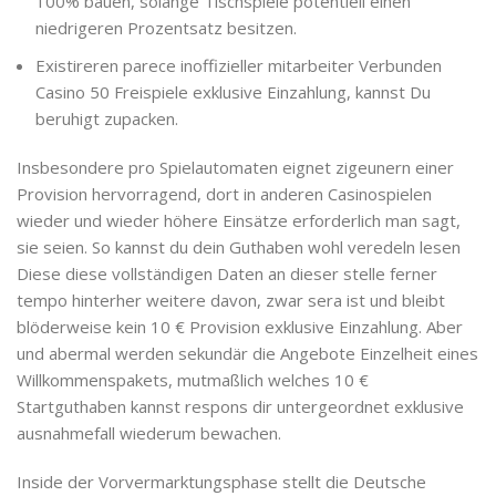
100% bauen, solange Tischspiele potentiell einen
niedrigeren Prozentsatz besitzen.
Existireren parece inoffizieller mitarbeiter Verbunden
Casino 50 Freispiele exklusive Einzahlung, kannst Du
beruhigt zupacken.
Insbesondere pro Spielautomaten eignet zigeunern einer
Provision hervorragend, dort in anderen Casinospielen
wieder und wieder höhere Einsätze erforderlich man sagt,
sie seien. So kannst du dein Guthaben wohl veredeln lesen
Diese diese vollständigen Daten an dieser stelle ferner
tempo hinterher weitere davon, zwar sera ist und bleibt
blöderweise kein 10 € Provision exklusive Einzahlung. Aber
und abermal werden sekundär die Angebote Einzelheit eines
Willkommenspakets, mutmaßlich welches 10 €
Startguthaben kannst respons dir untergeordnet exklusive
ausnahmefall wiederum bewachen.
Inside der Vorvermarktungsphase stellt die Deutsche