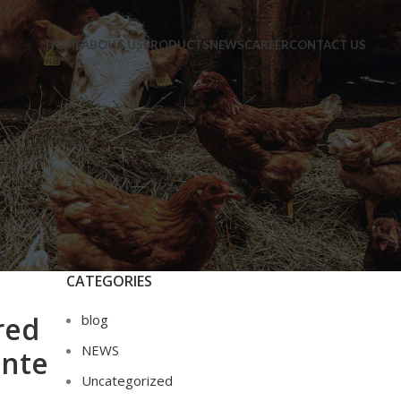
HOME
ABOUT US
PRODUCTS
NEWS
CAREER
CONTACT US
CATEGORIES
red
blog
NEWS
ente
Uncategorized