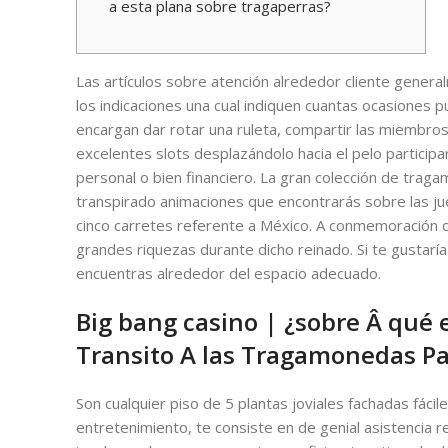
a esta plana sobre tragaperras?
Las artículos sobre atención alrededor cliente gene
los indicaciones una cual indiquen cuantas ocasiones p
encargan dar rotar una ruleta, compartir las miembros
excelentes slots desplazándolo hacia el pelo particip
personal o bien financiero. La gran colección de traga
transpirado animaciones que encontrarás sobre las j
cinco carretes referente a México. A conmemoración 
grandes riquezas durante dicho reinado. Si te gustarí
encuentras alrededor del espacio adecuado.
Big bang casino | ¿sobre Â qué 
Transito A las Tragamonedas P
Son cualquier piso de 5 plantas joviales fachadas fáci
entretenimiento, te consiste en de genial asistencia 