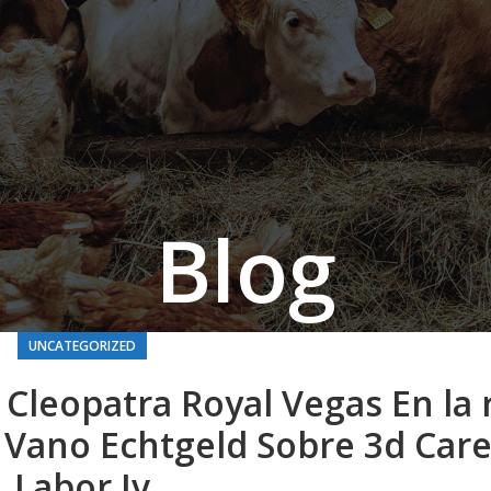
Blog
UNCATEGORIZED
Cleopatra Royal Vegas En la 
 Vano Echtgeld Sobre 3d Car
Labor Iv