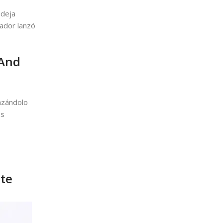
 deja
nador lanzó
 And
azándolo
os
nte