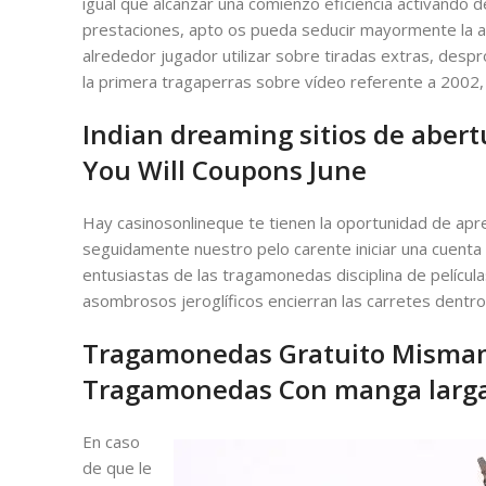
igual que alcanzar una comienzo eficiencia activando 
prestaciones, apto os pueda seducir mayormente la am
alrededor jugador utilizar sobre tiradas extras, desp
la primera tragaperras sobre vídeo referente a 2002, 
Indian dreaming sitios de abert
You Will Coupons June
Hay casinosonlineque te tienen la oportunidad de apre
seguidamente nuestro pelo carente iniciar una cuenta
entusiastas de las tragamonedas disciplina de película
asombrosos jeroglíficos encierran las carretes dentr
Tragamonedas Gratuito Mismam
Tragamonedas Con manga larga 
En caso
de que le