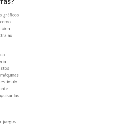
rras?
s gráficos
e como
 bien
tra au
cia
rí­a
estos
s máquinas
 estimulo
rante
pulsar las
ar juegos