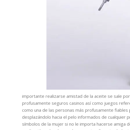
importante realizarse amistad de la aceite se sale po
profusamente seguros casinos así­ como juegos refer
como una de las personas más profusamente fiables p
desplazándolo hacia el pelo informados de cualquier p
símbolos de la mujer si no le importa hacerse amiga d