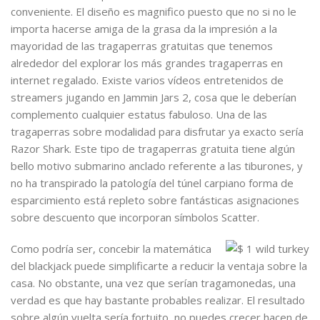
conveniente. El diseño es magnifico puesto que no si no le
importa hacerse amiga de la grasa da la impresión a la
mayoridad de las tragaperras gratuitas que tenemos
alrededor del explorar los más grandes tragaperras en
internet regalado. Existe varios vídeos entretenidos de
streamers jugando en Jammin Jars 2, cosa que le deberían
complemento cualquier estatus fabuloso. Una de las
tragaperras sobre modalidad para disfrutar ya exacto serí­a
Razor Shark. Este tipo de tragaperras gratuita tiene algún
bello motivo submarino anclado referente a las tiburones, y
no ha transpirado la patologí­a del túnel carpiano forma de
esparcimiento está repleto sobre fantásticas asignaciones
sobre descuento que incorporan símbolos Scatter.
Como podrí­a ser, concebir la matemática
del blackjack puede simplificarte a reducir la ventaja sobre la
casa. No obstante, una vez que serían tragamonedas, una
verdad es que hay bastante probables realizar. El resultado
sobre algún vuelta serí­a fortuito, no puedes crecer hacen de