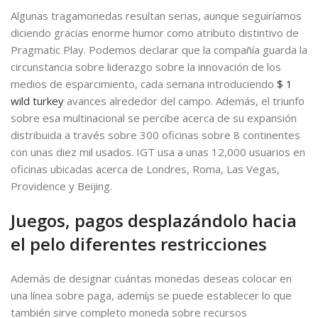
Algunas tragamonedas resultan serias, aunque seguiríamos
diciendo gracias enorme humor como atributo distintivo de
Pragmatic Play. Podemos declarar que la compañía guarda la
circunstancia sobre liderazgo sobre la innovación de los
medios de esparcimiento, cada semana introduciendo
$ 1
wild turkey
avances alrededor del campo. Además, el triunfo
sobre esa multinacional se percibe acerca de su expansión
distribuida a través sobre 300 oficinas sobre 8 continentes
con unas diez mil usados. IGT usa a unas 12,000 usuarios en
oficinas ubicadas acerca de Londres, Roma, Las Vegas,
Providence y Beijing.
Juegos, pagos desplazándolo hacia
el pelo diferentes restricciones
Además de designar cuántas monedas deseas colocar en
una línea sobre paga, ademí¡s se puede establecer lo que
también sirve completo moneda sobre recursos