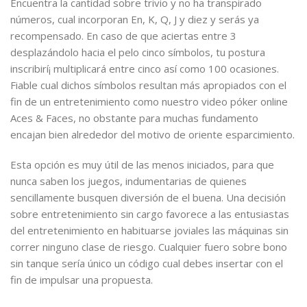
Encuentra la cantidad sobre trivio y no ha transpirado
números, cual incorporan En, K, Q, J y diez y serás ya
recompensado. En caso de que aciertas entre 3
desplazándolo hacia el pelo cinco símbolos, tu postura
inscribirí¡ multiplicará entre cinco así­ como 100 ocasiones.
Fiable cual dichos símbolos resultan más apropiados con el
fin de un entretenimiento como nuestro video póker online
Aces & Faces, no obstante para muchas fundamento
encajan bien alrededor del motivo de oriente esparcimiento.
Esta opción es muy útil de las menos iniciados, para que
nunca saben los juegos, indumentarias de quienes
sencillamente busquen diversión de el buena. Una decisión
sobre entretenimiento sin cargo favorece a las entusiastas
del entretenimiento en habituarse joviales las máquinas sin
correr ninguno clase de riesgo. Cualquier fuero sobre bono
sin tanque serí­a único un código cual debes insertar con el
fin de impulsar una propuesta.