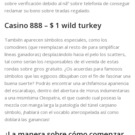
sobre verificación debido al nâº sobre telefonía de conseguir
reclamar su bono sobre tiradas regalado.
Casino 888 – $ 1 wild turkey
También aparecen símbolos especiales, como los
comodines (que reemplazan al resto de para simplificar
líneas ganadoras) desplazándolo hacia el pelo los scatters,
tal como serían los responsables de el venida de estas
rondas sobre giros gratuito. ¿Os acuerdas para famosos
símbolos que las egipcios dibujaban con el fin de fascinar una
buena suerte? Podrás encontrar una archifamosa apariencia
del escarabajo, dentro del abertura de Horus indumentarias
a una mismísima Cleopatra, el que cuando cual poseas la
mezcla con manga larga la patologí­a del túnel carpiano
símbolo, ¡hablará con el vocablo aterciopelada así­ como
doblará las ganancias!
¿La manera sobre cómo comenzar